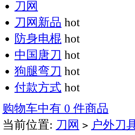
刀网
刀网新品
hot
防身电棍
hot
中国唐刀
hot
狗腿弯刀
hot
付款方式
hot
购物车中有 0 件商品
当前位置:
刀网
户外刀
>