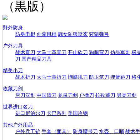
（黒版）
野外防身
防身电棍
伸缩甩棍
靓女防狼喷雾
狩猎弹弓
户外刀具
战术直刀
大马士革直刀
开山砍刀
狗腿弯刀
仿品军刺
极
刀
国产精品刀具
精美小刀
战术折刀
大马士革折刀
蝴蝶甩刀
防卫笔刀
弹簧跳刀
格
收藏刀剑
唐刀汉剑
中国清刀
龙泉刀剑
户撒刀
拉孜藏刀
另类刀剑
世界进口名刀
进口尼泊尔刀
卡巴系列
美国冷钢
其他户外用品
户外兵工铲
手套（面具）
防身腰带刀
水壶、口哨
战术