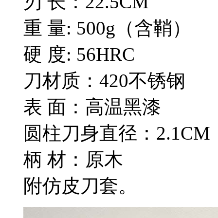
刃 长：22.5CM
重 量: 500g（含鞘）
硬 度: 56HRC
刀材质：420不锈钢
表 面：高温黑漆
圆柱刀身直径：2.1CM
柄 材：原木
附仿皮刀套。