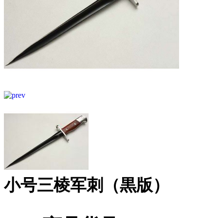
小号三棱军刺（黒版）