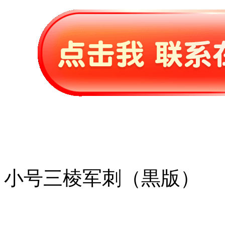
小号三棱军刺（黒版）