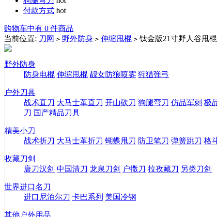
狗腿弯刀
hot
付款方式
hot
购物车中有 0 件商品
当前位置:
刀网
野外防身
伸缩甩棍
钛金版21寸野人谷甩棍
>
>
>
野外防身
防身电棍
伸缩甩棍
靓女防狼喷雾
狩猎弹弓
户外刀具
战术直刀
大马士革直刀
开山砍刀
狗腿弯刀
仿品军刺
极
刀
国产精品刀具
精美小刀
战术折刀
大马士革折刀
蝴蝶甩刀
防卫笔刀
弹簧跳刀
格
收藏刀剑
唐刀汉剑
中国清刀
龙泉刀剑
户撒刀
拉孜藏刀
另类刀剑
世界进口名刀
进口尼泊尔刀
卡巴系列
美国冷钢
其他户外用品