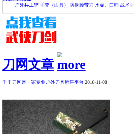
户外兵工铲
手套（面具）
防身腰带刀
水壶、口哨
战术
刀网文章
千里刀网是一家专业户外刀具销售平台
2018-11-08