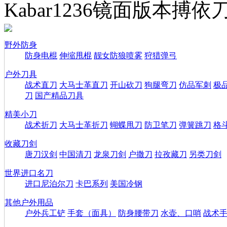
Kabar1236镜面版本搏依
野外防身
防身电棍
伸缩甩棍
靓女防狼喷雾
狩猎弹弓
户外刀具
战术直刀
大马士革直刀
开山砍刀
狗腿弯刀
仿品军刺
极
刀
国产精品刀具
精美小刀
战术折刀
大马士革折刀
蝴蝶甩刀
防卫笔刀
弹簧跳刀
格
收藏刀剑
唐刀汉剑
中国清刀
龙泉刀剑
户撒刀
拉孜藏刀
另类刀剑
世界进口名刀
进口尼泊尔刀
卡巴系列
美国冷钢
其他户外用品
户外兵工铲
手套（面具）
防身腰带刀
水壶、口哨
战术