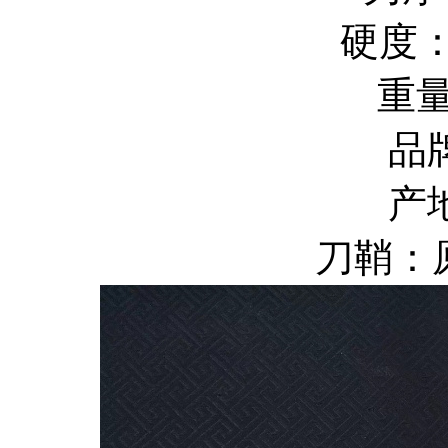
硬度：
重量
品
产
刀鞘：