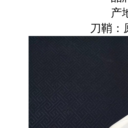
产
刀鞘：