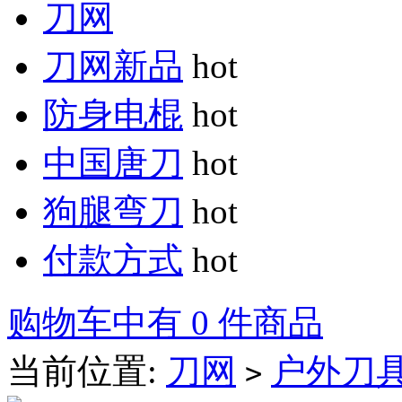
刀网
刀网新品
hot
防身电棍
hot
中国唐刀
hot
狗腿弯刀
hot
付款方式
hot
购物车中有 0 件商品
当前位置:
刀网
户外刀
>