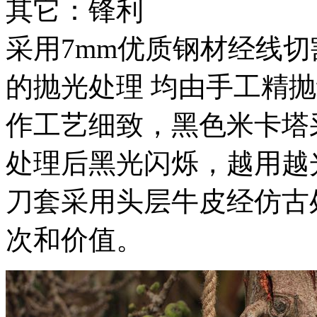
其它：锋利
采用7mm优质钢材经线
的抛光处理 均由手工精
作工艺细致，黑色米卡塔
处理后黑光闪烁，越用越
刀套采用头层牛皮经仿古
次和价值。