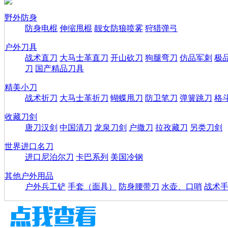
野外防身
防身电棍
伸缩甩棍
靓女防狼喷雾
狩猎弹弓
户外刀具
战术直刀
大马士革直刀
开山砍刀
狗腿弯刀
仿品军刺
极
刀
国产精品刀具
精美小刀
战术折刀
大马士革折刀
蝴蝶甩刀
防卫笔刀
弹簧跳刀
格
收藏刀剑
唐刀汉剑
中国清刀
龙泉刀剑
户撒刀
拉孜藏刀
另类刀剑
世界进口名刀
进口尼泊尔刀
卡巴系列
美国冷钢
其他户外用品
户外兵工铲
手套（面具）
防身腰带刀
水壶、口哨
战术