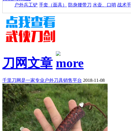
户外兵工铲
手套（面具）
防身腰带刀
水壶、口哨
战术
刀网文章
千里刀网是一家专业户外刀具销售平台
2018-11-08