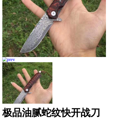
极品油腻蛇纹快开战刀