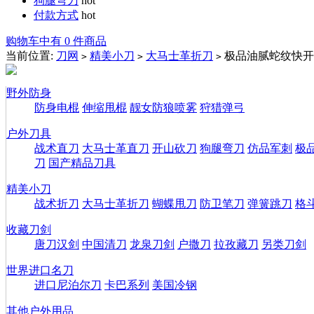
狗腿弯刀
hot
付款方式
hot
购物车中有 0 件商品
当前位置:
刀网
精美小刀
大马士革折刀
极品油腻蛇纹快开
>
>
>
野外防身
防身电棍
伸缩甩棍
靓女防狼喷雾
狩猎弹弓
户外刀具
战术直刀
大马士革直刀
开山砍刀
狗腿弯刀
仿品军刺
极
刀
国产精品刀具
精美小刀
战术折刀
大马士革折刀
蝴蝶甩刀
防卫笔刀
弹簧跳刀
格
收藏刀剑
唐刀汉剑
中国清刀
龙泉刀剑
户撒刀
拉孜藏刀
另类刀剑
世界进口名刀
进口尼泊尔刀
卡巴系列
美国冷钢
其他户外用品