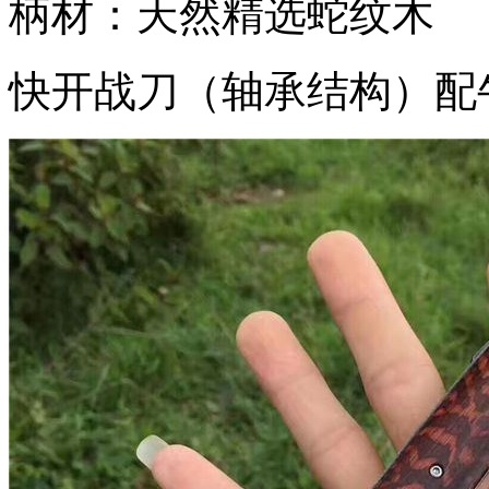
柄材：天然精选蛇纹木
快开战刀（轴承结构）配