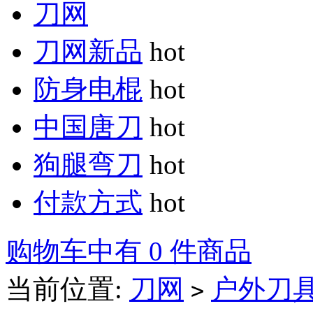
刀网
刀网新品
hot
防身电棍
hot
中国唐刀
hot
狗腿弯刀
hot
付款方式
hot
购物车中有 0 件商品
当前位置:
刀网
户外刀
>