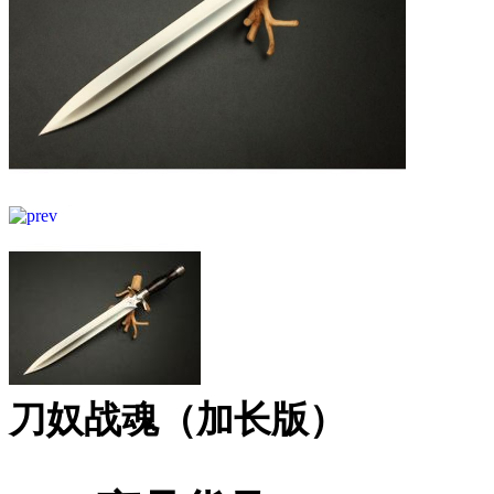
刀奴战魂（加长版）