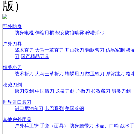
版）
野外防身
防身电棍
伸缩甩棍
靓女防狼喷雾
狩猎弹弓
户外刀具
战术直刀
大马士革直刀
开山砍刀
狗腿弯刀
仿品军刺
极
刀
国产精品刀具
精美小刀
战术折刀
大马士革折刀
蝴蝶甩刀
防卫笔刀
弹簧跳刀
格
收藏刀剑
唐刀汉剑
中国清刀
龙泉刀剑
户撒刀
拉孜藏刀
另类刀剑
世界进口名刀
进口尼泊尔刀
卡巴系列
美国冷钢
其他户外用品
户外兵工铲
手套（面具）
防身腰带刀
水壶、口哨
战术