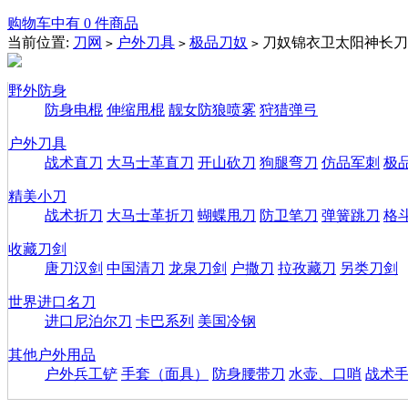
购物车中有 0 件商品
当前位置:
刀网
户外刀具
极品刀奴
刀奴锦衣卫太阳神长刀
>
>
>
野外防身
防身电棍
伸缩甩棍
靓女防狼喷雾
狩猎弹弓
户外刀具
战术直刀
大马士革直刀
开山砍刀
狗腿弯刀
仿品军刺
极
精美小刀
战术折刀
大马士革折刀
蝴蝶甩刀
防卫笔刀
弹簧跳刀
格
收藏刀剑
唐刀汉剑
中国清刀
龙泉刀剑
户撒刀
拉孜藏刀
另类刀剑
世界进口名刀
进口尼泊尔刀
卡巴系列
美国冷钢
其他户外用品
户外兵工铲
手套（面具）
防身腰带刀
水壶、口哨
战术