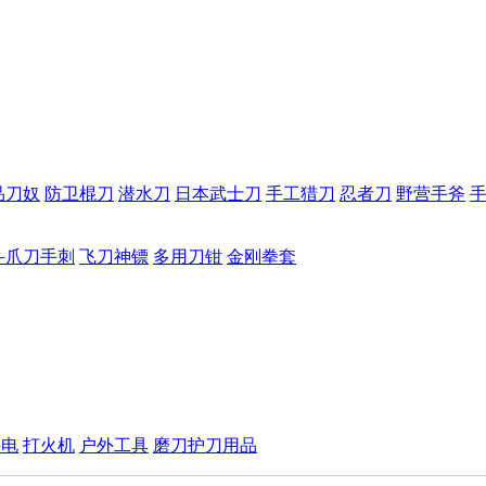
品刀奴
防卫棍刀
潜水刀
日本武士刀
手工猎刀
忍者刀
野营手斧
斗爪刀手刺
飞刀神镖
多用刀钳
金刚拳套
手电
打火机
户外工具
磨刀护刀用品