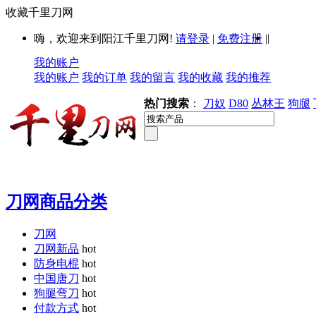
收藏千里刀网
|
嗨，欢迎来到阳江千里刀网!
请登录
|
免费注册
|
我的账户
我的账户
我的订单
我的留言
我的收藏
我的推荐
热门搜索
：
刀奴
D80
丛林王
狗腿
刀网商品分类
刀网
刀网新品
hot
防身电棍
hot
中国唐刀
hot
狗腿弯刀
hot
付款方式
hot