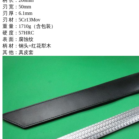
柄 长：208mm
刃 宽：50mm
刃 厚：6.1mm
刃 材：5Cr13Mov
重 量：1710g（含包装）
硬 度：57HRC
表 面：腐蚀纹
柄 材：钢头+红花犁木
其 他：真皮套