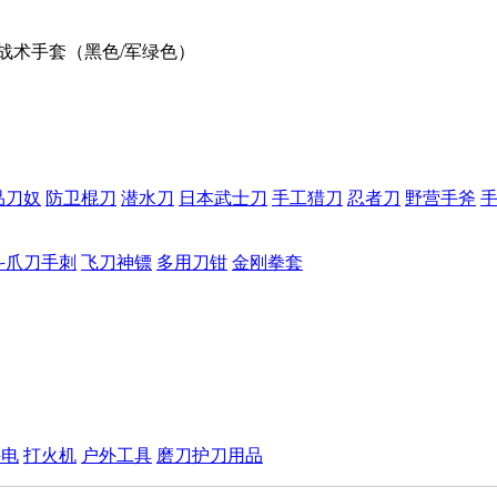
滑战术手套（黑色/军绿色）
品刀奴
防卫棍刀
潜水刀
日本武士刀
手工猎刀
忍者刀
野营手斧
斗爪刀手刺
飞刀神镖
多用刀钳
金刚拳套
手电
打火机
户外工具
磨刀护刀用品