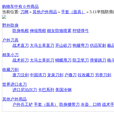
购物车中有 0 件商品
当前位置:
刀网
其他户外用品
手套（面具）
5.11半指防
>
>
>
野外防身
防身电棍
伸缩甩棍
靓女防狼喷雾
狩猎弹弓
户外刀具
战术直刀
大马士革直刀
开山砍刀
狗腿弯刀
仿品军刺
极
精美小刀
战术折刀
大马士革折刀
蝴蝶甩刀
防卫笔刀
弹簧跳刀
格
收藏刀剑
唐刀汉剑
中国清刀
龙泉刀剑
户撒刀
拉孜藏刀
另类刀剑
世界进口名刀
进口尼泊尔刀
卡巴系列
美国冷钢
其他户外用品
户外兵工铲
手套（面具）
防身腰带刀
水壶、口哨
战术