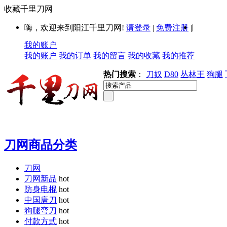
收藏千里刀网
|
嗨，欢迎来到阳江千里刀网!
请登录
|
免费注册
|
我的账户
我的账户
我的订单
我的留言
我的收藏
我的推荐
热门搜索
：
刀奴
D80
丛林王
狗腿
刀网商品分类
刀网
刀网新品
hot
防身电棍
hot
中国唐刀
hot
狗腿弯刀
hot
付款方式
hot