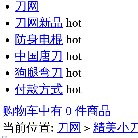
刀网
刀网新品
hot
防身电棍
hot
中国唐刀
hot
狗腿弯刀
hot
付款方式
hot
购物车中有 0 件商品
当前位置:
刀网
精美小
>