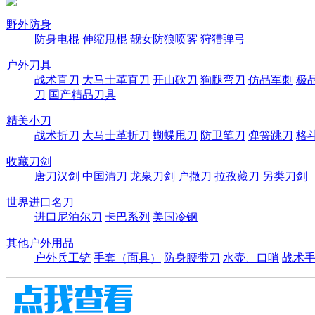
野外防身
防身电棍
伸缩甩棍
靓女防狼喷雾
狩猎弹弓
户外刀具
战术直刀
大马士革直刀
开山砍刀
狗腿弯刀
仿品军刺
极
刀
国产精品刀具
精美小刀
战术折刀
大马士革折刀
蝴蝶甩刀
防卫笔刀
弹簧跳刀
格
收藏刀剑
唐刀汉剑
中国清刀
龙泉刀剑
户撒刀
拉孜藏刀
另类刀剑
世界进口名刀
进口尼泊尔刀
卡巴系列
美国冷钢
其他户外用品
户外兵工铲
手套（面具）
防身腰带刀
水壶、口哨
战术