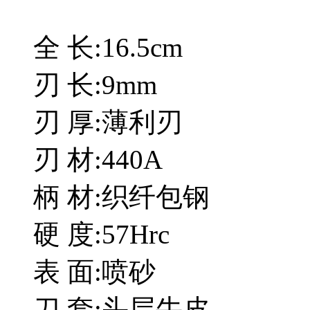
全 长:16.5cm
刃 长:9mm
刃 厚:薄利刃
刃 材:440A
柄 材:织纤包钢
硬 度:57Hrc
表 面:喷砂
刀 套:头层牛皮