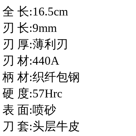
全 长:16.5cm
刃 长:9mm
刃 厚:薄利刃
刃 材:440A
柄 材:织纤包钢
硬 度:57Hrc
表 面:喷砂
刀 套:头层牛皮