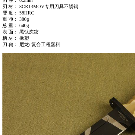
刃 厚： 6.2mm
刃 材： 8CR13MOV专用刀具不锈钢
硬 度： 58HRC
重 净： 380g
总 重： 640g
表 面： 黑钛虎纹
柄 材： 橡塑
刀 鞘： 尼龙/ 复合工程塑料