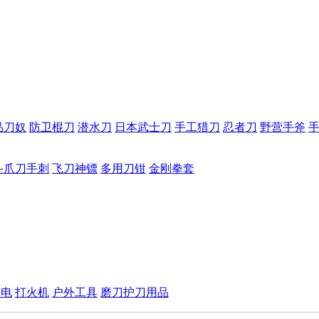
品刀奴
防卫棍刀
潜水刀
日本武士刀
手工猎刀
忍者刀
野营手斧
斗爪刀手刺
飞刀神镖
多用刀钳
金刚拳套
手电
打火机
户外工具
磨刀护刀用品