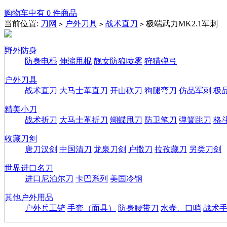
购物车中有 0 件商品
当前位置:
刀网
户外刀具
战术直刀
极端武力MK2.1军刺
>
>
>
野外防身
防身电棍
伸缩甩棍
靓女防狼喷雾
狩猎弹弓
户外刀具
战术直刀
大马士革直刀
开山砍刀
狗腿弯刀
仿品军刺
极
精美小刀
战术折刀
大马士革折刀
蝴蝶甩刀
防卫笔刀
弹簧跳刀
格
收藏刀剑
唐刀汉剑
中国清刀
龙泉刀剑
户撒刀
拉孜藏刀
另类刀剑
世界进口名刀
进口尼泊尔刀
卡巴系列
美国冷钢
其他户外用品
户外兵工铲
手套（面具）
防身腰带刀
水壶、口哨
战术