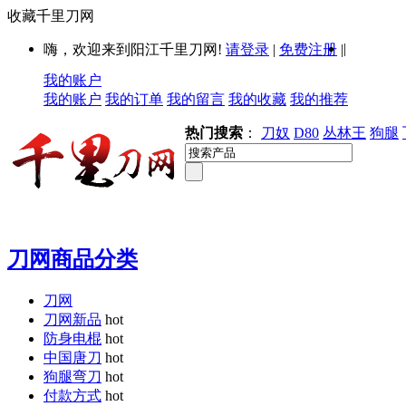
收藏千里刀网
|
嗨，欢迎来到阳江千里刀网!
请登录
|
免费注册
|
我的账户
我的账户
我的订单
我的留言
我的收藏
我的推荐
热门搜索
：
刀奴
D80
丛林王
狗腿
刀网商品分类
刀网
刀网新品
hot
防身电棍
hot
中国唐刀
hot
狗腿弯刀
hot
付款方式
hot