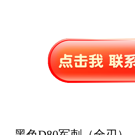
黑色D80军刺（全刃）