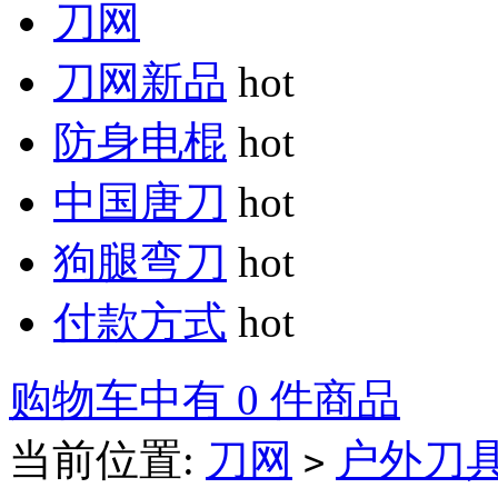
刀网
刀网新品
hot
防身电棍
hot
中国唐刀
hot
狗腿弯刀
hot
付款方式
hot
购物车中有 0 件商品
当前位置:
刀网
户外刀
>