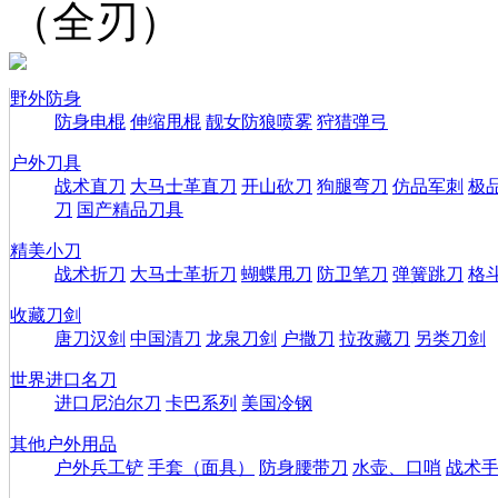
（全刃）
野外防身
防身电棍
伸缩甩棍
靓女防狼喷雾
狩猎弹弓
户外刀具
战术直刀
大马士革直刀
开山砍刀
狗腿弯刀
仿品军刺
极
刀
国产精品刀具
精美小刀
战术折刀
大马士革折刀
蝴蝶甩刀
防卫笔刀
弹簧跳刀
格
收藏刀剑
唐刀汉剑
中国清刀
龙泉刀剑
户撒刀
拉孜藏刀
另类刀剑
世界进口名刀
进口尼泊尔刀
卡巴系列
美国冷钢
其他户外用品
户外兵工铲
手套（面具）
防身腰带刀
水壶、口哨
战术