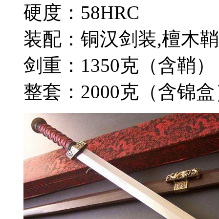
硬度：58HRC
装配：铜汉剑装,檀木
剑重：1350克（含鞘）
整套：2000克（含锦盒