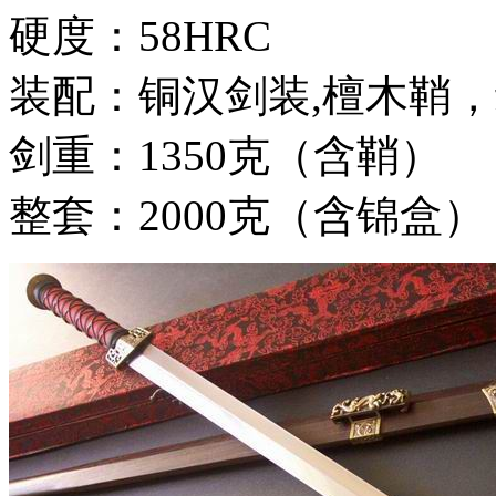
硬度：58HRC
装配：铜汉剑装,檀木鞘
剑重：1350克（含鞘）
整套：2000克（含锦盒）