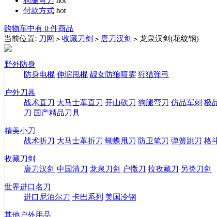
狗腿弯刀
hot
付款方式
hot
购物车中有 0 件商品
当前位置:
刀网
收藏刀剑
唐刀汉剑
龙泉汉剑(花纹钢)
>
>
>
野外防身
防身电棍
伸缩甩棍
靓女防狼喷雾
狩猎弹弓
户外刀具
战术直刀
大马士革直刀
开山砍刀
狗腿弯刀
仿品军刺
极
刀
国产精品刀具
精美小刀
战术折刀
大马士革折刀
蝴蝶甩刀
防卫笔刀
弹簧跳刀
格
收藏刀剑
唐刀汉剑
中国清刀
龙泉刀剑
户撒刀
拉孜藏刀
另类刀剑
世界进口名刀
进口尼泊尔刀
卡巴系列
美国冷钢
其他户外用品