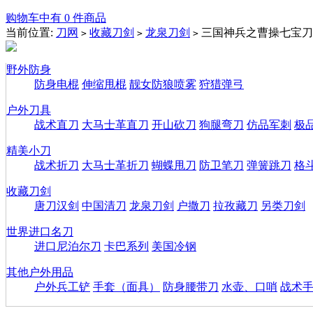
购物车中有 0 件商品
当前位置:
刀网
收藏刀剑
龙泉刀剑
三国神兵之曹操七宝刀
>
>
>
野外防身
防身电棍
伸缩甩棍
靓女防狼喷雾
狩猎弹弓
户外刀具
战术直刀
大马士革直刀
开山砍刀
狗腿弯刀
仿品军刺
极
精美小刀
战术折刀
大马士革折刀
蝴蝶甩刀
防卫笔刀
弹簧跳刀
格
收藏刀剑
唐刀汉剑
中国清刀
龙泉刀剑
户撒刀
拉孜藏刀
另类刀剑
世界进口名刀
进口尼泊尔刀
卡巴系列
美国冷钢
其他户外用品
户外兵工铲
手套（面具）
防身腰带刀
水壶、口哨
战术