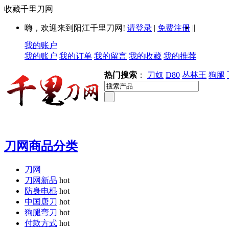
收藏千里刀网
|
嗨，欢迎来到阳江千里刀网!
请登录
|
免费注册
|
我的账户
我的账户
我的订单
我的留言
我的收藏
我的推荐
热门搜索
：
刀奴
D80
丛林王
狗腿
刀网商品分类
刀网
刀网新品
hot
防身电棍
hot
中国唐刀
hot
狗腿弯刀
hot
付款方式
hot