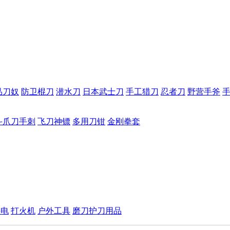
品刀奴
防卫棍刀
潜水刀
日本武士刀
手工猎刀
忍者刀
野营手斧
斗爪刀手刺
飞刀神镖
多用刀钳
金刚拳套
手电
打火机
户外工具
磨刀护刀用品