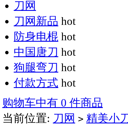
刀网
刀网新品
hot
防身电棍
hot
中国唐刀
hot
狗腿弯刀
hot
付款方式
hot
购物车中有 0 件商品
当前位置:
刀网
精美小
>