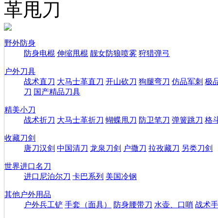
革甩刀
野外防身
防身电棍
伸缩甩棍
靓女防狼喷雾
狩猎弹弓
户外刀具
战术直刀
大马士革直刀
开山砍刀
狗腿弯刀
仿品军刺
极
刀
国产精品刀具
精美小刀
战术折刀
大马士革折刀
蝴蝶甩刀
防卫笔刀
弹簧跳刀
格
收藏刀剑
唐刀汉剑
中国清刀
龙泉刀剑
户撒刀
拉孜藏刀
另类刀剑
世界进口名刀
进口尼泊尔刀
卡巴系列
美国冷钢
其他户外用品
户外兵工铲
手套（面具）
防身腰带刀
水壶、口哨
战术