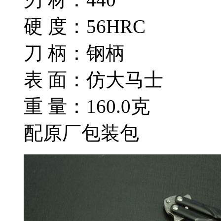
硬 度：56HRC
刀 柄：钢柄
表 面：仿大马士
重 量：160.0克
配原厂包装包