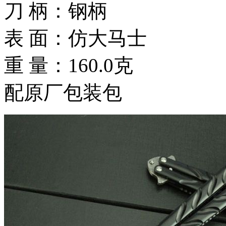
刀 柄：钢柄
表 面：仿大马士
重 量：160.0克
配原厂包装包