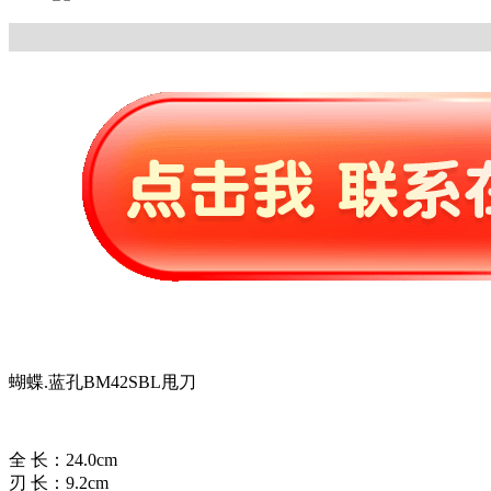
蝴蝶.蓝孔BM42SBL甩刀
全 长：24.0cm
刃 长：9.2cm