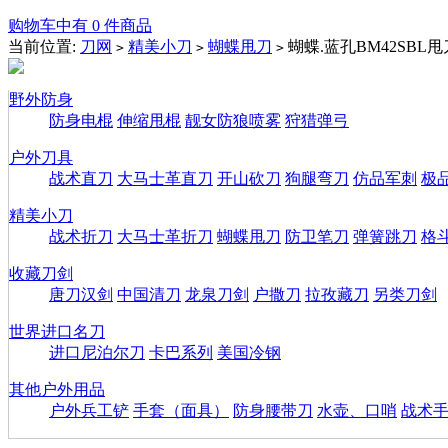
购物车中有 0 件商品
当前位置:
刀网
精美小刀
蝴蝶甩刀
蝴蝶.蓝孔BM42SBL甩
>
>
>
野外防身
防身电棍
伸缩甩棍
靓女防狼喷雾
狩猎弹弓
户外刀具
战术直刀
大马士革直刀
开山砍刀
狗腿弯刀
仿品军刺
极
精美小刀
战术折刀
大马士革折刀
蝴蝶甩刀
防卫笔刀
弹簧跳刀
格
收藏刀剑
唐刀汉剑
中国清刀
龙泉刀剑
户撒刀
拉孜藏刀
另类刀剑
世界进口名刀
进口尼泊尔刀
卡巴系列
美国冷钢
其他户外用品
户外兵工铲
手套（面具）
防身腰带刀
水壶、口哨
战术