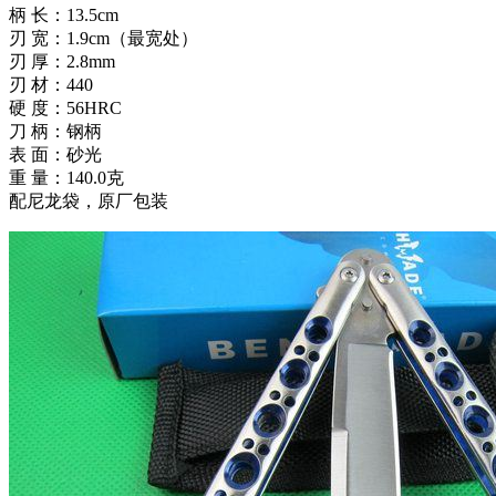
柄 长：13.5cm
刃 宽：1.9cm（最宽处）
刃 厚：2.8mm
刃 材：440
硬 度：56HRC
刀 柄：钢柄
表 面：砂光
重 量：140.0克
配尼龙袋，原厂包装