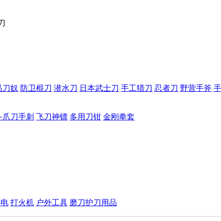
刀
品刀奴
防卫棍刀
潜水刀
日本武士刀
手工猎刀
忍者刀
野营手斧
斗爪刀手刺
飞刀神镖
多用刀钳
金刚拳套
手电
打火机
户外工具
磨刀护刀用品