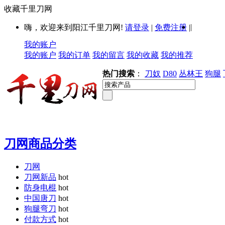
收藏千里刀网
|
嗨，欢迎来到阳江千里刀网!
请登录
|
免费注册
|
我的账户
我的账户
我的订单
我的留言
我的收藏
我的推荐
热门搜索
：
刀奴
D80
丛林王
狗腿
刀网商品分类
刀网
刀网新品
hot
防身电棍
hot
中国唐刀
hot
狗腿弯刀
hot
付款方式
hot