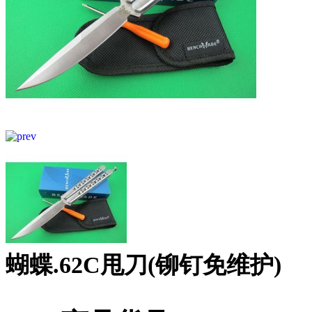
蝴蝶.62C甩刀(铆钉免维护)