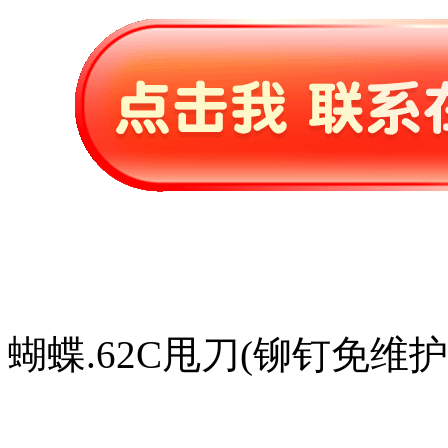
蝴蝶.62C甩刀(铆钉免维护