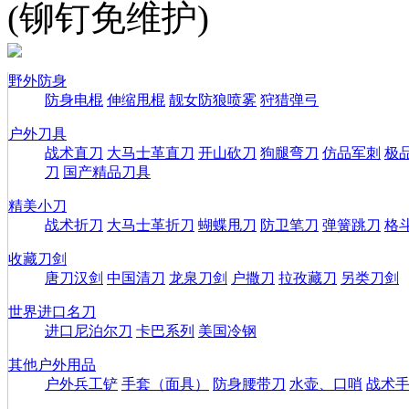
(铆钉免维护)
野外防身
防身电棍
伸缩甩棍
靓女防狼喷雾
狩猎弹弓
户外刀具
战术直刀
大马士革直刀
开山砍刀
狗腿弯刀
仿品军刺
极
刀
国产精品刀具
精美小刀
战术折刀
大马士革折刀
蝴蝶甩刀
防卫笔刀
弹簧跳刀
格
收藏刀剑
唐刀汉剑
中国清刀
龙泉刀剑
户撒刀
拉孜藏刀
另类刀剑
世界进口名刀
进口尼泊尔刀
卡巴系列
美国冷钢
其他户外用品
户外兵工铲
手套（面具）
防身腰带刀
水壶、口哨
战术