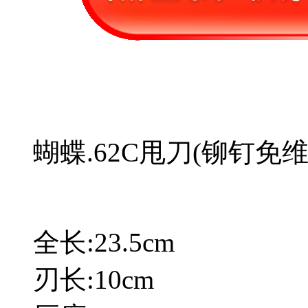
蝴蝶.62C甩刀(铆钉免维
全长:23.5cm
刃长:10cm