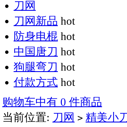
刀网
刀网新品
hot
防身电棍
hot
中国唐刀
hot
狗腿弯刀
hot
付款方式
hot
购物车中有 0 件商品
当前位置:
刀网
精美小
>