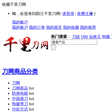
收藏千里刀网
|
嗨，欢迎来到阳江千里刀网!
请登录
|
免费注册
|
我的账户
我的账户
我的订单
我的留言
我的收藏
我的推荐
热门搜索
：
刀奴
D80
丛林王
狗腿
刀网商品分类
刀网
刀网新品
hot
防身电棍
hot
中国唐刀
hot
狗腿弯刀
hot
付款方式
hot