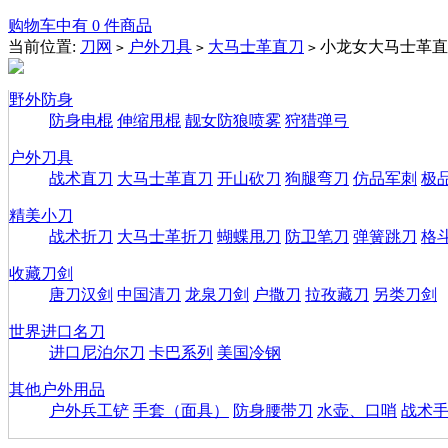
购物车中有 0 件商品
当前位置:
刀网
户外刀具
大马士革直刀
小龙女大马士革直
>
>
>
野外防身
防身电棍
伸缩甩棍
靓女防狼喷雾
狩猎弹弓
户外刀具
战术直刀
大马士革直刀
开山砍刀
狗腿弯刀
仿品军刺
极
精美小刀
战术折刀
大马士革折刀
蝴蝶甩刀
防卫笔刀
弹簧跳刀
格
收藏刀剑
唐刀汉剑
中国清刀
龙泉刀剑
户撒刀
拉孜藏刀
另类刀剑
世界进口名刀
进口尼泊尔刀
卡巴系列
美国冷钢
其他户外用品
户外兵工铲
手套（面具）
防身腰带刀
水壶、口哨
战术