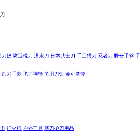
刀
品刀奴
防卫棍刀
潜水刀
日本武士刀
手工猎刀
忍者刀
野营手斧
斗爪刀手刺
飞刀神镖
多用刀钳
金刚拳套
手电
打火机
户外工具
磨刀护刀用品