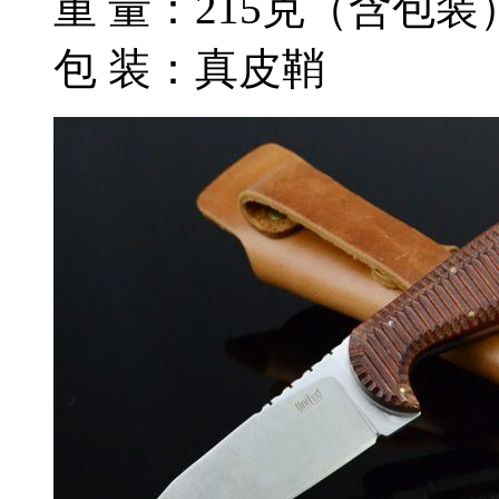
重 量：215克（含包装
包 装：真皮鞘