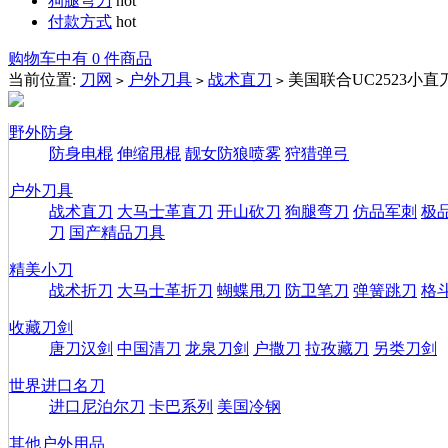
狗腿弯刀
hot
付款方式
hot
购物车中有 0 件商品
当前位置:
刀网
户外刀具
战术直刀
美国联合UC2523小直
>
>
>
野外防身
防身电棍
伸缩甩棍
靓女防狼喷雾
狩猎弹弓
户外刀具
战术直刀
大马士革直刀
开山砍刀
狗腿弯刀
仿品军刺
极
刀
国产精品刀具
精美小刀
战术折刀
大马士革折刀
蝴蝶甩刀
防卫笔刀
弹簧跳刀
格
收藏刀剑
唐刀汉剑
中国清刀
龙泉刀剑
户撒刀
拉孜藏刀
另类刀剑
世界进口名刀
进口尼泊尔刀
卡巴系列
美国冷钢
其他户外用品