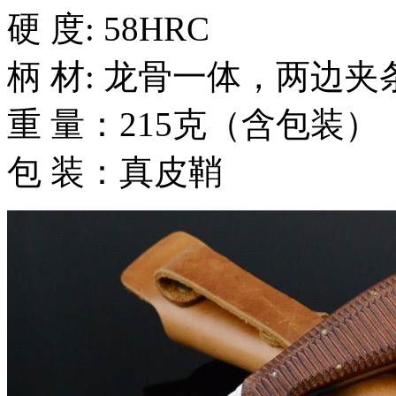
硬 度: 58HRC
柄 材: 龙骨一体，两边夹
重 量：215克（含包装）
包 装：真皮鞘