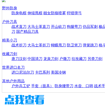
野外防身
防身电棍
伸缩甩棍
靓女防狼喷雾
狩猎弹弓
户外刀具
战术直刀
大马士革直刀
开山砍刀
狗腿弯刀
仿品军刺
极
刀
国产精品刀具
精美小刀
战术折刀
大马士革折刀
蝴蝶甩刀
防卫笔刀
弹簧跳刀
格
收藏刀剑
唐刀汉剑
中国清刀
龙泉刀剑
户撒刀
拉孜藏刀
另类刀剑
世界进口名刀
进口尼泊尔刀
卡巴系列
美国冷钢
其他户外用品
户外兵工铲
手套（面具）
防身腰带刀
水壶、口哨
战术