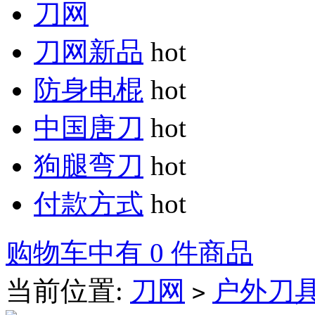
刀网
刀网新品
hot
防身电棍
hot
中国唐刀
hot
狗腿弯刀
hot
付款方式
hot
购物车中有 0 件商品
当前位置:
刀网
户外刀
>