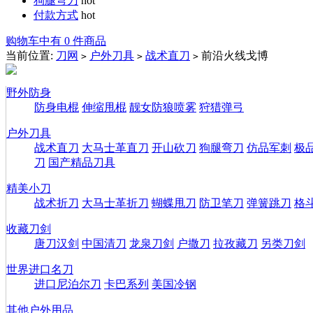
狗腿弯刀
hot
付款方式
hot
购物车中有 0 件商品
当前位置:
刀网
户外刀具
战术直刀
前沿火线戈博
>
>
>
野外防身
防身电棍
伸缩甩棍
靓女防狼喷雾
狩猎弹弓
户外刀具
战术直刀
大马士革直刀
开山砍刀
狗腿弯刀
仿品军刺
极
刀
国产精品刀具
精美小刀
战术折刀
大马士革折刀
蝴蝶甩刀
防卫笔刀
弹簧跳刀
格
收藏刀剑
唐刀汉剑
中国清刀
龙泉刀剑
户撒刀
拉孜藏刀
另类刀剑
世界进口名刀
进口尼泊尔刀
卡巴系列
美国冷钢
其他户外用品