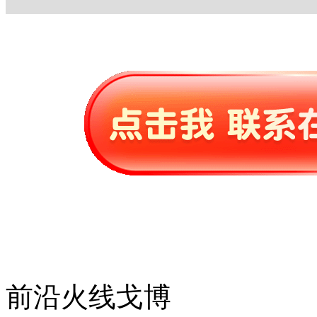
前沿火线戈博