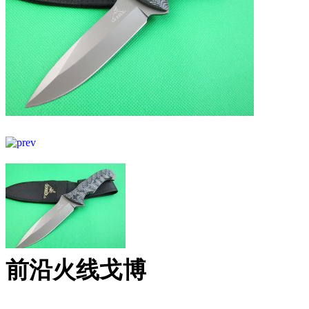
前沿火线戈博