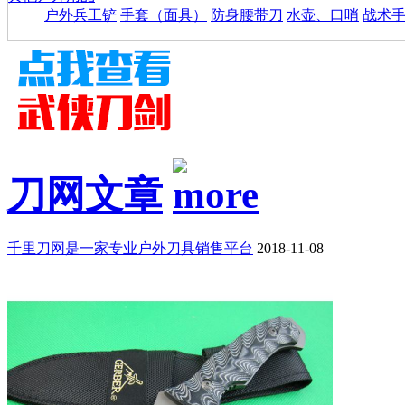
户外兵工铲
手套（面具）
防身腰带刀
水壶、口哨
战术
刀网文章
千里刀网是一家专业户外刀具销售平台
2018-11-08