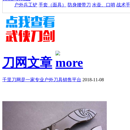
户外兵工铲
手套（面具）
防身腰带刀
水壶、口哨
战术
刀网文章
千里刀网是一家专业户外刀具销售平台
2018-11-08