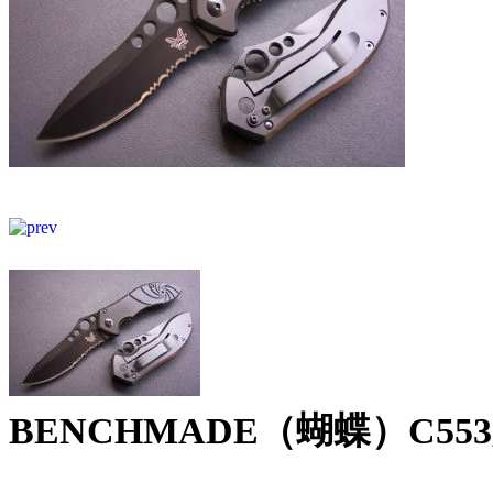
BENCHMADE（蝴蝶）C55