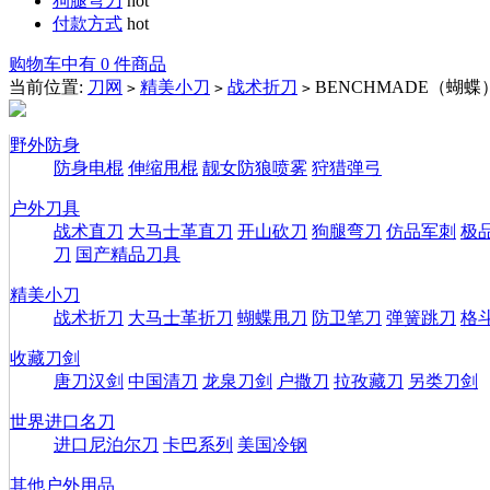
狗腿弯刀
hot
付款方式
hot
购物车中有 0 件商品
当前位置:
刀网
精美小刀
战术折刀
BENCHMADE（蝴蝶
>
>
>
野外防身
防身电棍
伸缩甩棍
靓女防狼喷雾
狩猎弹弓
户外刀具
战术直刀
大马士革直刀
开山砍刀
狗腿弯刀
仿品军刺
极
刀
国产精品刀具
精美小刀
战术折刀
大马士革折刀
蝴蝶甩刀
防卫笔刀
弹簧跳刀
格
收藏刀剑
唐刀汉剑
中国清刀
龙泉刀剑
户撒刀
拉孜藏刀
另类刀剑
世界进口名刀
进口尼泊尔刀
卡巴系列
美国冷钢
其他户外用品