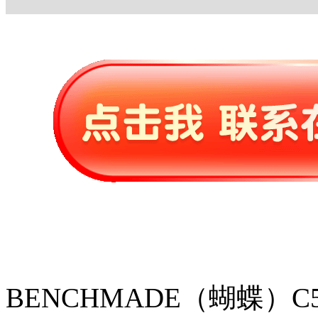
BENCHMADE（蝴蝶）C