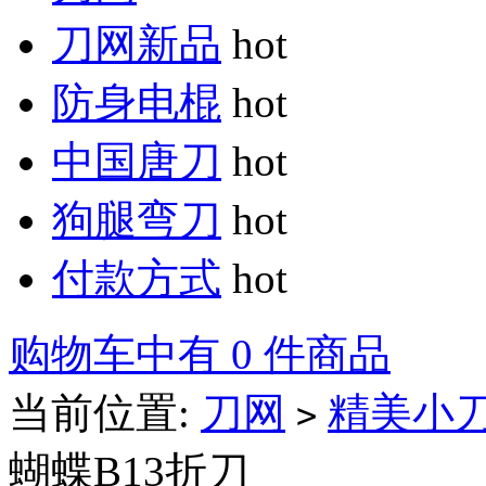
刀网新品
hot
防身电棍
hot
中国唐刀
hot
狗腿弯刀
hot
付款方式
hot
购物车中有 0 件商品
当前位置:
刀网
精美小
>
蝴蝶B13折刀