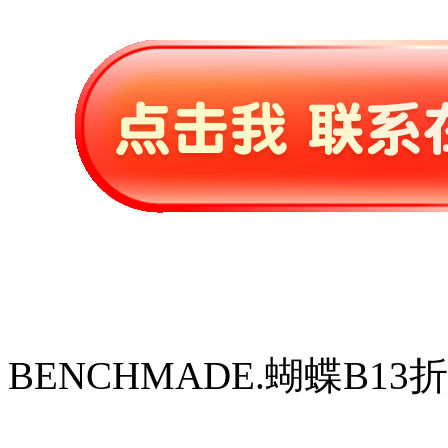
BENCHMADE.蝴蝶B13