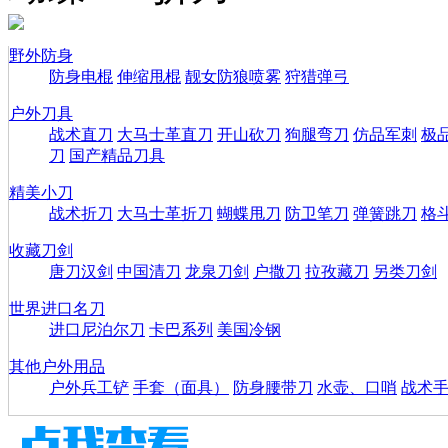
野外防身
防身电棍
伸缩甩棍
靓女防狼喷雾
狩猎弹弓
户外刀具
战术直刀
大马士革直刀
开山砍刀
狗腿弯刀
仿品军刺
极
刀
国产精品刀具
精美小刀
战术折刀
大马士革折刀
蝴蝶甩刀
防卫笔刀
弹簧跳刀
格
收藏刀剑
唐刀汉剑
中国清刀
龙泉刀剑
户撒刀
拉孜藏刀
另类刀剑
世界进口名刀
进口尼泊尔刀
卡巴系列
美国冷钢
其他户外用品
户外兵工铲
手套（面具）
防身腰带刀
水壶、口哨
战术