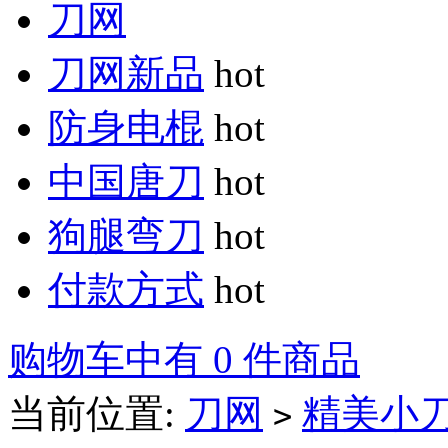
刀网
刀网新品
hot
防身电棍
hot
中国唐刀
hot
狗腿弯刀
hot
付款方式
hot
购物车中有 0 件商品
当前位置:
刀网
精美小
>