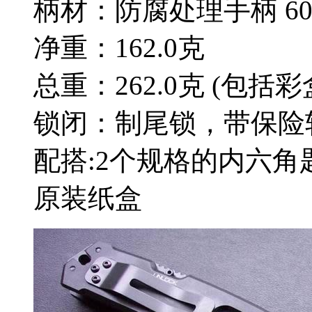
柄材：防腐处理手柄 606
净重：162.0克
总重：262.0克 (包括彩
锁闭：制尾锁，带保险轴 
配搭:2个规格的内六
原装纸盒