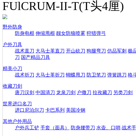
FUlCRUM-II-T(T头4厘)
野外防身
防身电棍
伸缩甩棍
靓女防狼喷雾
狩猎弹弓
户外刀具
战术直刀
大马士革直刀
开山砍刀
狗腿弯刀
仿品军刺
极
刀
国产精品刀具
精美小刀
战术折刀
大马士革折刀
蝴蝶甩刀
防卫笔刀
弹簧跳刀
格
收藏刀剑
唐刀汉剑
中国清刀
龙泉刀剑
户撒刀
拉孜藏刀
另类刀剑
世界进口名刀
进口尼泊尔刀
卡巴系列
美国冷钢
其他户外用品
户外兵工铲
手套（面具）
防身腰带刀
水壶、口哨
战术