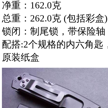
净重：162.0克
总重：262.0克 (包括彩盒)
锁闭：制尾锁，带保险轴 (有
配搭:2个规格的内六角
原装纸盒