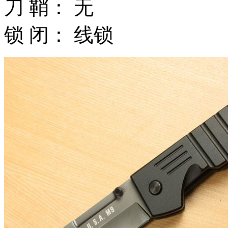
刀 鞘： 无
锁 闭： 线锁