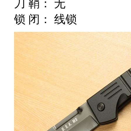
刀 鞘： 无
锁 闭： 线锁