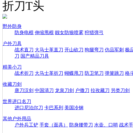
折刀T头
野外防身
防身电棍
伸缩甩棍
靓女防狼喷雾
狩猎弹弓
户外刀具
战术直刀
大马士革直刀
开山砍刀
狗腿弯刀
仿品军刺
极
刀
国产精品刀具
精美小刀
战术折刀
大马士革折刀
蝴蝶甩刀
防卫笔刀
弹簧跳刀
格
收藏刀剑
唐刀汉剑
中国清刀
龙泉刀剑
户撒刀
拉孜藏刀
另类刀剑
世界进口名刀
进口尼泊尔刀
卡巴系列
美国冷钢
其他户外用品
户外兵工铲
手套（面具）
防身腰带刀
水壶、口哨
战术