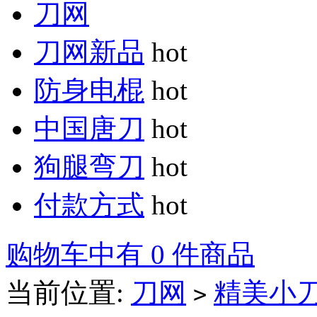
刀网
刀网新品
hot
防身电棍
hot
中国唐刀
hot
狗腿弯刀
hot
付款方式
hot
购物车中有 0 件商品
当前位置:
刀网
精美小
>