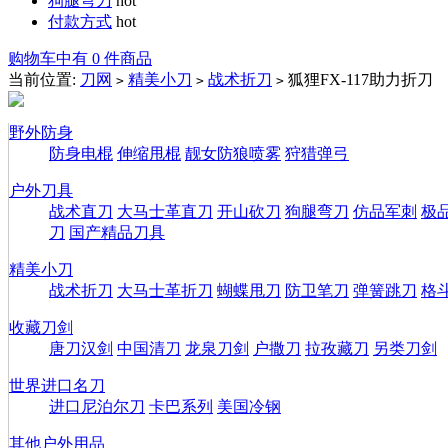
狗腿弯刀
hot
付款方式
hot
购物车中有 0 件商品
当前位置:
刀网
精美小刀
战术折刀
狐狸FX-117助力折刀
>
>
>
野外防身
防身电棍
伸缩甩棍
靓女防狼喷雾
狩猎弹弓
户外刀具
战术直刀
大马士革直刀
开山砍刀
狗腿弯刀
仿品军刺
极
刀
国产精品刀具
精美小刀
战术折刀
大马士革折刀
蝴蝶甩刀
防卫笔刀
弹簧跳刀
格
收藏刀剑
唐刀汉剑
中国清刀
龙泉刀剑
户撒刀
拉孜藏刀
另类刀剑
世界进口名刀
进口尼泊尔刀
卡巴系列
美国冷钢
其他户外用品