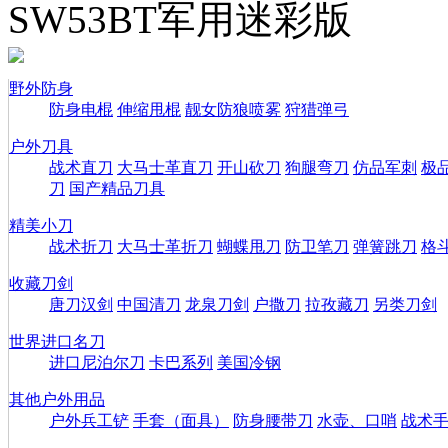
SW53BT军用迷彩版
野外防身
防身电棍
伸缩甩棍
靓女防狼喷雾
狩猎弹弓
户外刀具
战术直刀
大马士革直刀
开山砍刀
狗腿弯刀
仿品军刺
极
刀
国产精品刀具
精美小刀
战术折刀
大马士革折刀
蝴蝶甩刀
防卫笔刀
弹簧跳刀
格
收藏刀剑
唐刀汉剑
中国清刀
龙泉刀剑
户撒刀
拉孜藏刀
另类刀剑
世界进口名刀
进口尼泊尔刀
卡巴系列
美国冷钢
其他户外用品
户外兵工铲
手套（面具）
防身腰带刀
水壶、口哨
战术