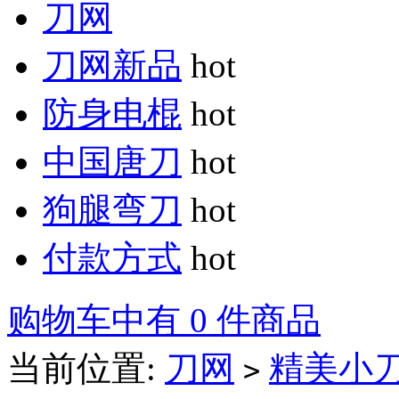
刀网
刀网新品
hot
防身电棍
hot
中国唐刀
hot
狗腿弯刀
hot
付款方式
hot
购物车中有 0 件商品
当前位置:
刀网
精美小
>