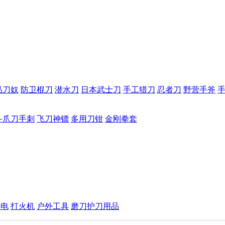
品刀奴
防卫棍刀
潜水刀
日本武士刀
手工猎刀
忍者刀
野营手斧
斗爪刀手刺
飞刀神镖
多用刀钳
金刚拳套
手电
打火机
户外工具
磨刀护刀用品