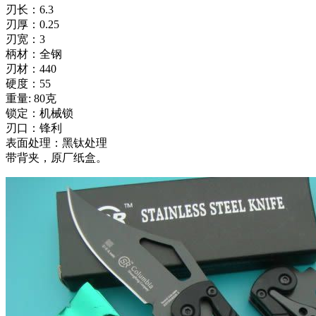
刃长：6.3
刃厚：0.25
刃宽：3
柄材：全钢
刃材：440
硬度：55
重量: 80克
锁定：机械锁
刃口：锋利
表面处理：黑钛处理
带背夹，原厂纸盒。