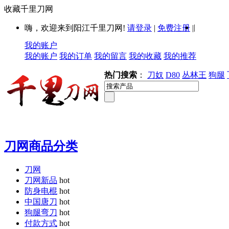
收藏千里刀网
|
嗨，欢迎来到阳江千里刀网!
请登录
|
免费注册
|
我的账户
我的账户
我的订单
我的留言
我的收藏
我的推荐
热门搜索
：
刀奴
D80
丛林王
狗腿
刀网商品分类
刀网
刀网新品
hot
防身电棍
hot
中国唐刀
hot
狗腿弯刀
hot
付款方式
hot