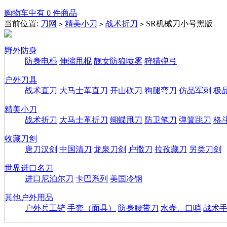
购物车中有 0 件商品
当前位置:
刀网
精美小刀
战术折刀
SR机械刀小号黑版
>
>
>
野外防身
防身电棍
伸缩甩棍
靓女防狼喷雾
狩猎弹弓
户外刀具
战术直刀
大马士革直刀
开山砍刀
狗腿弯刀
仿品军刺
极
精美小刀
战术折刀
大马士革折刀
蝴蝶甩刀
防卫笔刀
弹簧跳刀
格
收藏刀剑
唐刀汉剑
中国清刀
龙泉刀剑
户撒刀
拉孜藏刀
另类刀剑
世界进口名刀
进口尼泊尔刀
卡巴系列
美国冷钢
其他户外用品
户外兵工铲
手套（面具）
防身腰带刀
水壶、口哨
战术