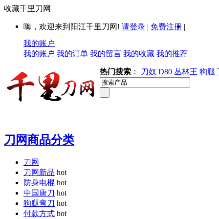
收藏千里刀网
|
嗨，欢迎来到阳江千里刀网!
请登录
|
免费注册
|
我的账户
我的账户
我的订单
我的留言
我的收藏
我的推荐
热门搜索
：
刀奴
D80
丛林王
狗腿
刀网商品分类
刀网
刀网新品
hot
防身电棍
hot
中国唐刀
hot
狗腿弯刀
hot
付款方式
hot