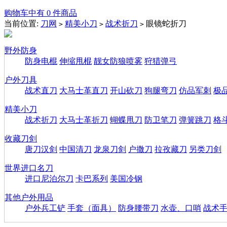
购物车中有 0 件商品
当前位置:
刀网
精美小刀
战术折刀
眼镜蛇折刀
>
>
>
野外防身
防身电棍
伸缩甩棍
靓女防狼喷雾
狩猎弹弓
户外刀具
战术直刀
大马士革直刀
开山砍刀
狗腿弯刀
仿品军刺
极
精美小刀
战术折刀
大马士革折刀
蝴蝶甩刀
防卫笔刀
弹簧跳刀
格
收藏刀剑
唐刀汉剑
中国清刀
龙泉刀剑
户撒刀
拉孜藏刀
另类刀剑
世界进口名刀
进口尼泊尔刀
卡巴系列
美国冷钢
其他户外用品
户外兵工铲
手套（面具）
防身腰带刀
水壶、口哨
战术