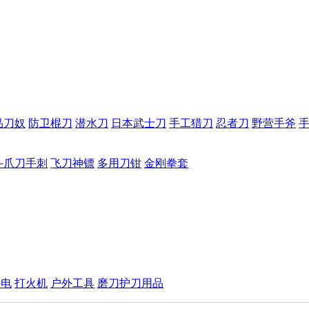
品刀奴
防卫棍刀
潜水刀
日本武士刀
手工猎刀
忍者刀
野营手斧
斗爪刀手刺
飞刀神镖
多用刀钳
金刚拳套
手电
打火机
户外工具
磨刀护刀用品