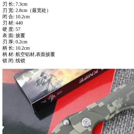
刃 长: 7.3cm
刃 宽: 2.8cm（最宽处）
闭 合: 10.2cm
刃 材: 440
硬 度: 57
表 面: 披覆
刃 厚: 0.2cm
柄 长: 10.2cm
柄 材: 航空铝材,表面披覆
锁 闭: 线锁