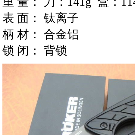
重 量： 刀：141g 盒：11
表 面： 钛离子
柄 材： 合金铝
锁 闭： 背锁