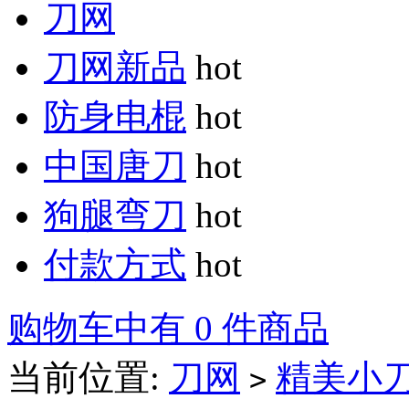
刀网
刀网新品
hot
防身电棍
hot
中国唐刀
hot
狗腿弯刀
hot
付款方式
hot
购物车中有 0 件商品
当前位置:
刀网
精美小
>