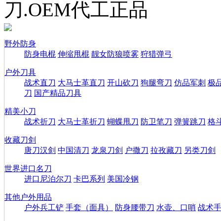
刀.OEM代工正品
野外防身
防身电棍
伸缩甩棍
靓女防狼喷雾
狩猎弹弓
户外刀具
战术直刀
大马士革直刀
开山砍刀
狗腿弯刀
仿品军刺
极
刀
国产精品刀具
精美小刀
战术折刀
大马士革折刀
蝴蝶甩刀
防卫笔刀
弹簧跳刀
格
收藏刀剑
唐刀汉剑
中国清刀
龙泉刀剑
户撒刀
拉孜藏刀
另类刀剑
世界进口名刀
进口尼泊尔刀
卡巴系列
美国冷钢
其他户外用品
户外兵工铲
手套（面具）
防身腰带刀
水壶、口哨
战术