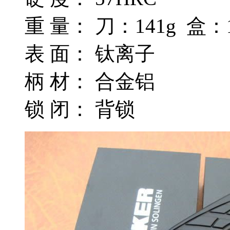
重 量： 刀：141g 盒：1
表 面： 钛离子
柄 材： 合金铝
锁 闭： 背锁