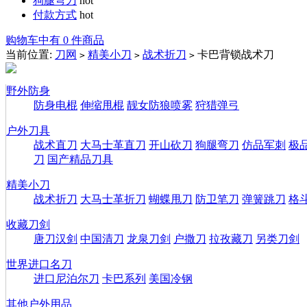
狗腿弯刀
hot
付款方式
hot
购物车中有 0 件商品
当前位置:
刀网
精美小刀
战术折刀
卡巴背锁战术刀
>
>
>
野外防身
防身电棍
伸缩甩棍
靓女防狼喷雾
狩猎弹弓
户外刀具
战术直刀
大马士革直刀
开山砍刀
狗腿弯刀
仿品军刺
极
刀
国产精品刀具
精美小刀
战术折刀
大马士革折刀
蝴蝶甩刀
防卫笔刀
弹簧跳刀
格
收藏刀剑
唐刀汉剑
中国清刀
龙泉刀剑
户撒刀
拉孜藏刀
另类刀剑
世界进口名刀
进口尼泊尔刀
卡巴系列
美国冷钢
其他户外用品