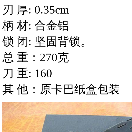
刃 厚: 0.35cm
柄 材: 合金铝
锁 闭: 坚固背锁。
总 重：270克
刀 重: 160
其 他：原卡巴纸盒包装