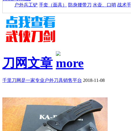
户外兵工铲
手套（面具）
防身腰带刀
水壶、口哨
战术
刀网文章
千里刀网是一家专业户外刀具销售平台
2018-11-08