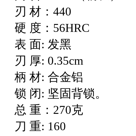
刃 材：440
硬 度：56HRC
表 面: 发黑
刃 厚: 0.35cm
柄 材: 合金铝
锁 闭: 坚固背锁。
总 重：270克
刀 重: 160