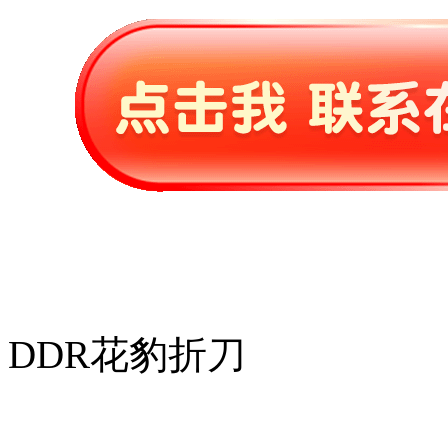
DDR花豹折刀