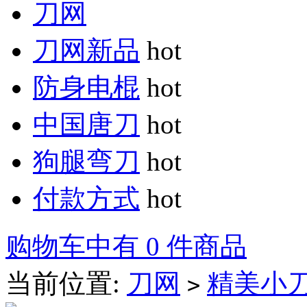
刀网
刀网新品
hot
防身电棍
hot
中国唐刀
hot
狗腿弯刀
hot
付款方式
hot
购物车中有 0 件商品
当前位置:
刀网
精美小
>