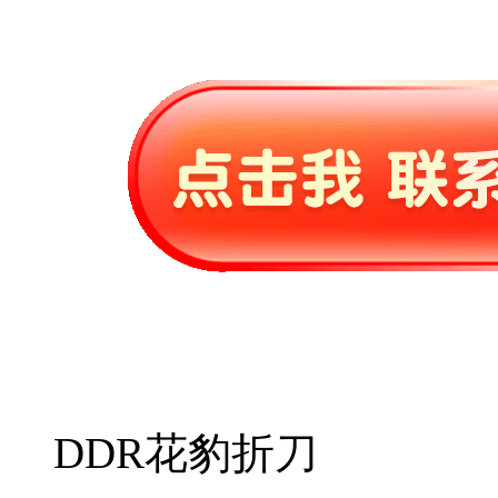
DDR花豹折刀