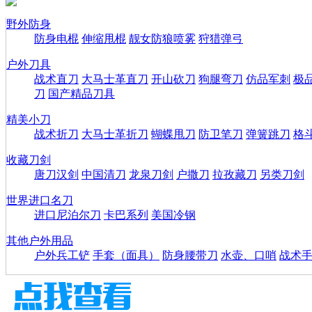
野外防身
防身电棍
伸缩甩棍
靓女防狼喷雾
狩猎弹弓
户外刀具
战术直刀
大马士革直刀
开山砍刀
狗腿弯刀
仿品军刺
极
刀
国产精品刀具
精美小刀
战术折刀
大马士革折刀
蝴蝶甩刀
防卫笔刀
弹簧跳刀
格
收藏刀剑
唐刀汉剑
中国清刀
龙泉刀剑
户撒刀
拉孜藏刀
另类刀剑
世界进口名刀
进口尼泊尔刀
卡巴系列
美国冷钢
其他户外用品
户外兵工铲
手套（面具）
防身腰带刀
水壶、口哨
战术