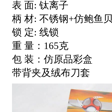
表 面: 钛离子
柄 材: 不锈钢+仿鲍鱼
锁 定: 线锁
重 量：165克
包 装：仿原品彩盒
带背夹及绒布刀套