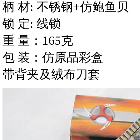
柄 材: 不锈钢+仿鲍鱼贝
锁 定: 线锁
重 量：165克
包 装：仿原品彩盒
带背夹及绒布刀套