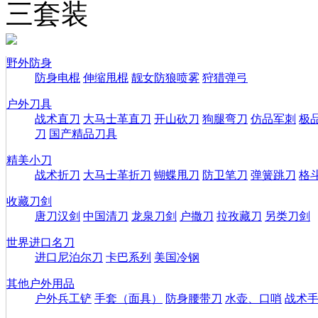
三套装
野外防身
防身电棍
伸缩甩棍
靓女防狼喷雾
狩猎弹弓
户外刀具
战术直刀
大马士革直刀
开山砍刀
狗腿弯刀
仿品军刺
极
刀
国产精品刀具
精美小刀
战术折刀
大马士革折刀
蝴蝶甩刀
防卫笔刀
弹簧跳刀
格
收藏刀剑
唐刀汉剑
中国清刀
龙泉刀剑
户撒刀
拉孜藏刀
另类刀剑
世界进口名刀
进口尼泊尔刀
卡巴系列
美国冷钢
其他户外用品
户外兵工铲
手套（面具）
防身腰带刀
水壶、口哨
战术