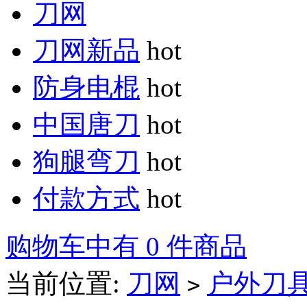
刀网
刀网新品
hot
防身电棍
hot
中国唐刀
hot
狗腿弯刀
hot
付款方式
hot
购物车中有 0 件商品
当前位置:
刀网
户外刀
>