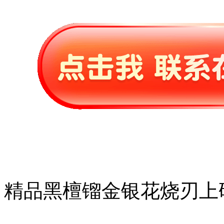
精品黑檀镏金银花烧刃上