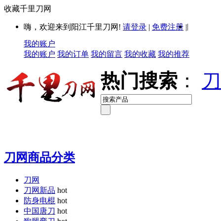
收藏千里刀网
|
嗨，欢迎来到阳江千里刀网!
请登录
|
免费注册
|
我的账户
我的账户
我的订单
我的留言
我的收藏
我的推荐
热门搜索
：
刀
刀网商品分类
刀网
刀网新品
hot
防身电棍
hot
中国唐刀
hot