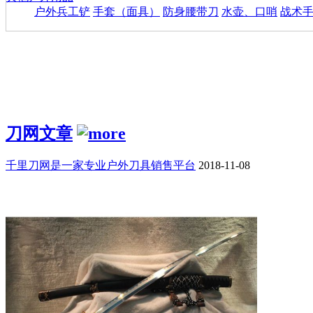
户外兵工铲
手套（面具）
防身腰带刀
水壶、口哨
战术
刀网文章
千里刀网是一家专业户外刀具销售平台
2018-11-08