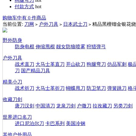
狗腿弯刀
hot
付款方式
hot
购物车中有 0 件商品
当前位置:
刀网
户外刀具
日本武士刀
精品黑檀镏金银花烧
>
>
>
野外防身
防身电棍
伸缩甩棍
靓女防狼喷雾
狩猎弹弓
户外刀具
战术直刀
大马士革直刀
开山砍刀
狗腿弯刀
仿品军刺
极
刀
国产精品刀具
精美小刀
战术折刀
大马士革折刀
蝴蝶甩刀
防卫笔刀
弹簧跳刀
格
收藏刀剑
唐刀汉剑
中国清刀
龙泉刀剑
户撒刀
拉孜藏刀
另类刀剑
世界进口名刀
进口尼泊尔刀
卡巴系列
美国冷钢
其他户外用品