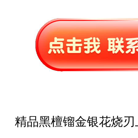
精品黑檀镏金银花烧刃