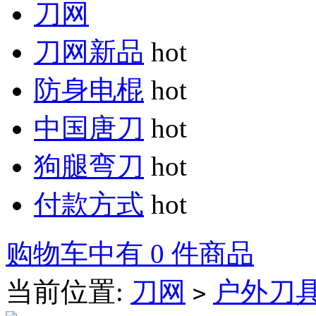
刀网
刀网新品
hot
防身电棍
hot
中国唐刀
hot
狗腿弯刀
hot
付款方式
hot
购物车中有 0 件商品
当前位置:
刀网
户外刀
>