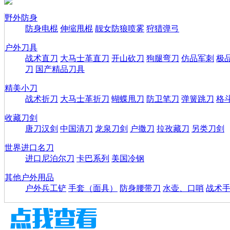
野外防身
防身电棍
伸缩甩棍
靓女防狼喷雾
狩猎弹弓
户外刀具
战术直刀
大马士革直刀
开山砍刀
狗腿弯刀
仿品军刺
极
刀
国产精品刀具
精美小刀
战术折刀
大马士革折刀
蝴蝶甩刀
防卫笔刀
弹簧跳刀
格
收藏刀剑
唐刀汉剑
中国清刀
龙泉刀剑
户撒刀
拉孜藏刀
另类刀剑
世界进口名刀
进口尼泊尔刀
卡巴系列
美国冷钢
其他户外用品
户外兵工铲
手套（面具）
防身腰带刀
水壶、口哨
战术