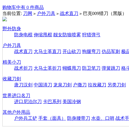
购物车中有 0 件商品
当前位置:
刀网
户外刀具
战术直刀
巴克009猎刀（黑版）
>
>
>
野外防身
防身电棍
伸缩甩棍
靓女防狼喷雾
狩猎弹弓
户外刀具
战术直刀
大马士革直刀
开山砍刀
狗腿弯刀
仿品军刺
极
精美小刀
战术折刀
大马士革折刀
蝴蝶甩刀
防卫笔刀
弹簧跳刀
格
收藏刀剑
唐刀汉剑
中国清刀
龙泉刀剑
户撒刀
拉孜藏刀
另类刀剑
世界进口名刀
进口尼泊尔刀
卡巴系列
美国冷钢
其他户外用品
户外兵工铲
手套（面具）
防身腰带刀
水壶、口哨
战术