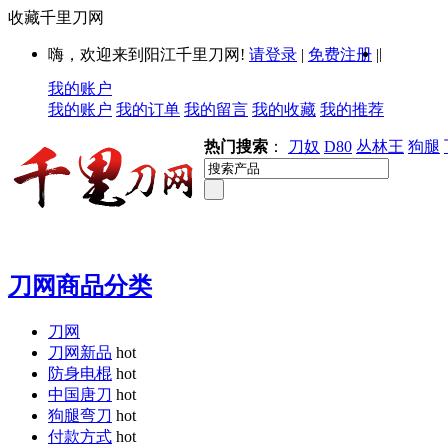
收藏千里刀网
|
嗨，欢迎来到阳江千里刀网!
请登录
|
免费注册
|
我的账户
我的账户
我的订单
我的留言
我的收藏
我的推荐
热门搜索
：
刀奴
D80
丛林王
狗腿
刀网商品分类
刀网
刀网新品
hot
防身电棍
hot
中国唐刀
hot
狗腿弯刀
hot
付款方式
hot