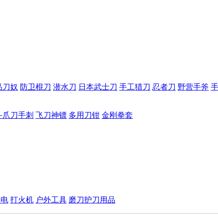
品刀奴
防卫棍刀
潜水刀
日本武士刀
手工猎刀
忍者刀
野营手斧
斗爪刀手刺
飞刀神镖
多用刀钳
金刚拳套
手电
打火机
户外工具
磨刀护刀用品