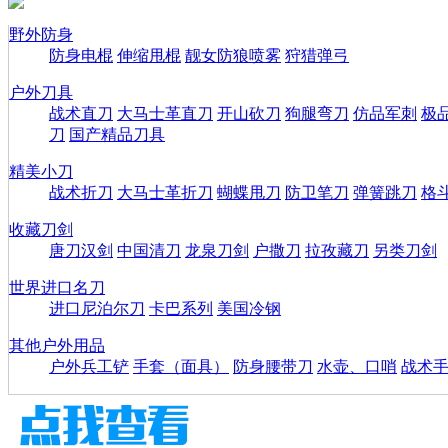
野外防身
防身电棍
伸缩甩棍
靓女防狼喷雾
狩猎弹弓
户外刀具
战术直刀
大马士革直刀
开山砍刀
狗腿弯刀
仿品军刺
极
刀
国产精品刀具
精美小刀
战术折刀
大马士革折刀
蝴蝶甩刀
防卫笔刀
弹簧跳刀
格
收藏刀剑
唐刀汉剑
中国清刀
龙泉刀剑
户撒刀
拉孜藏刀
另类刀剑
世界进口名刀
进口尼泊尔刀
卡巴系列
美国冷钢
其他户外用品
户外兵工铲
手套（面具）
防身腰带刀
水壶、口哨
战术