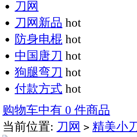
刀网
刀网新品
hot
防身电棍
hot
中国唐刀
hot
狗腿弯刀
hot
付款方式
hot
购物车中有 0 件商品
当前位置:
刀网
精美小
>