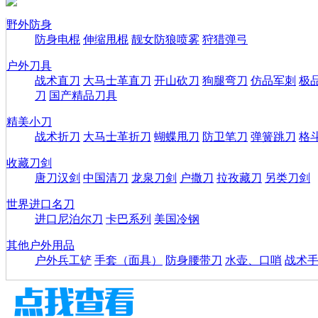
野外防身
防身电棍
伸缩甩棍
靓女防狼喷雾
狩猎弹弓
户外刀具
战术直刀
大马士革直刀
开山砍刀
狗腿弯刀
仿品军刺
极
刀
国产精品刀具
精美小刀
战术折刀
大马士革折刀
蝴蝶甩刀
防卫笔刀
弹簧跳刀
格
收藏刀剑
唐刀汉剑
中国清刀
龙泉刀剑
户撒刀
拉孜藏刀
另类刀剑
世界进口名刀
进口尼泊尔刀
卡巴系列
美国冷钢
其他户外用品
户外兵工铲
手套（面具）
防身腰带刀
水壶、口哨
战术