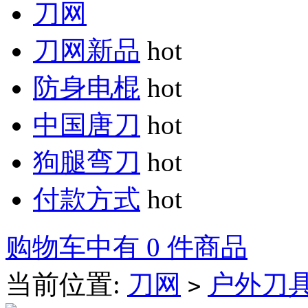
刀网
刀网新品
hot
防身电棍
hot
中国唐刀
hot
狗腿弯刀
hot
付款方式
hot
购物车中有 0 件商品
当前位置:
刀网
户外刀
>