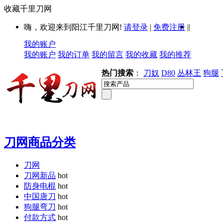
收藏千里刀网
|
嗨，欢迎来到阳江千里刀网!
请登录
|
免费注册
|
我的账户
我的账户
我的订单
我的留言
我的收藏
我的推荐
热门搜索
：
刀奴
D80
丛林王
狗腿
刀网商品分类
刀网
刀网新品
hot
防身电棍
hot
中国唐刀
hot
狗腿弯刀
hot
付款方式
hot