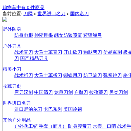
购物车中有 0 件商品
当前位置:
刀网
世界进口名刀
国内名刀
>
>
野外防身
防身电棍
伸缩甩棍
靓女防狼喷雾
狩猎弹弓
户外刀具
战术直刀
大马士革直刀
开山砍刀
狗腿弯刀
仿品军刺
极
刀
国产精品刀具
精美小刀
战术折刀
大马士革折刀
蝴蝶甩刀
防卫笔刀
弹簧跳刀
格
收藏刀剑
唐刀汉剑
中国清刀
龙泉刀剑
户撒刀
拉孜藏刀
另类刀剑
世界进口名刀
进口尼泊尔刀
卡巴系列
美国冷钢
其他户外用品
户外兵工铲
手套（面具）
防身腰带刀
水壶、口哨
战术