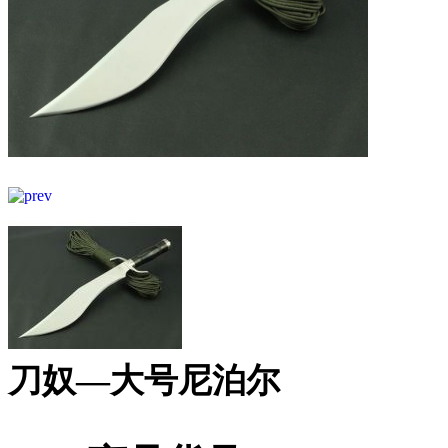
刀奴—大号尼泊尔