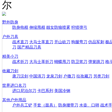
尔
野外防身
防身电棍
伸缩甩棍
靓女防狼喷雾
狩猎弹弓
户外刀具
战术直刀
大马士革直刀
开山砍刀
狗腿弯刀
仿品军刺
极
刀
国产精品刀具
精美小刀
战术折刀
大马士革折刀
蝴蝶甩刀
防卫笔刀
弹簧跳刀
格
收藏刀剑
唐刀汉剑
中国清刀
龙泉刀剑
户撒刀
拉孜藏刀
另类刀剑
世界进口名刀
进口尼泊尔刀
卡巴系列
美国冷钢
其他户外用品
户外兵工铲
手套（面具）
防身腰带刀
水壶、口哨
战术