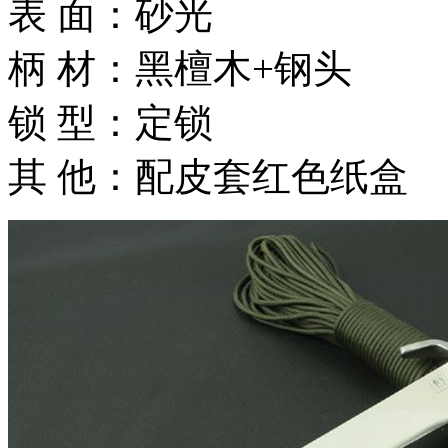
表 面：砂光
柄 材：黑檀木+钢头
锁 型：定锁
其 他：配皮套红色纸盒