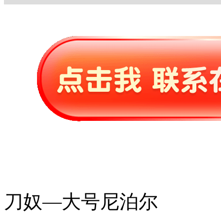
刀奴—大号尼泊尔