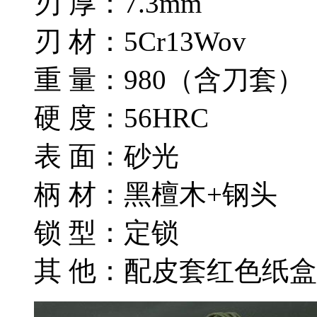
刃 厚：7.3mm
刃 材：5Cr13Wov
重 量：980（含刀套）
硬 度：56HRC
表 面：砂光
柄 材：黑檀木+钢头
锁 型：定锁
其 他：配皮套红色纸盒