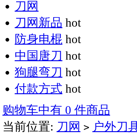
刀网
刀网新品
hot
防身电棍
hot
中国唐刀
hot
狗腿弯刀
hot
付款方式
hot
购物车中有 0 件商品
当前位置:
刀网
户外刀
>