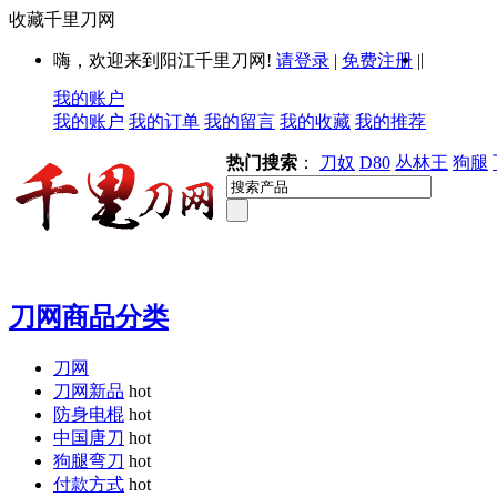
收藏千里刀网
|
嗨，欢迎来到阳江千里刀网!
请登录
|
免费注册
|
我的账户
我的账户
我的订单
我的留言
我的收藏
我的推荐
热门搜索
：
刀奴
D80
丛林王
狗腿
刀网商品分类
刀网
刀网新品
hot
防身电棍
hot
中国唐刀
hot
狗腿弯刀
hot
付款方式
hot