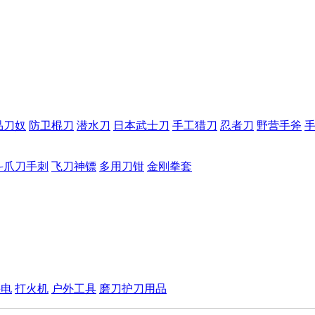
品刀奴
防卫棍刀
潜水刀
日本武士刀
手工猎刀
忍者刀
野营手斧
斗爪刀手刺
飞刀神镖
多用刀钳
金刚拳套
手电
打火机
户外工具
磨刀护刀用品