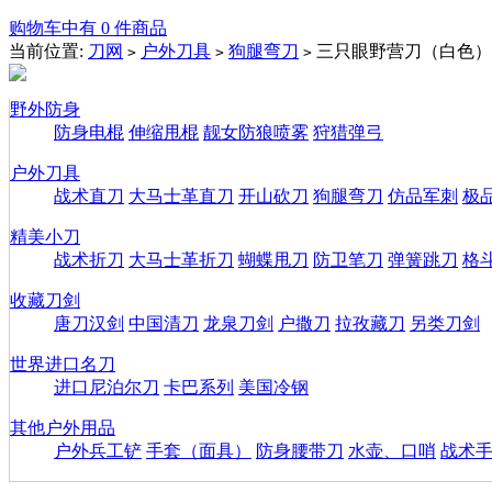
购物车中有 0 件商品
当前位置:
刀网
户外刀具
狗腿弯刀
三只眼野营刀（白色）
>
>
>
野外防身
防身电棍
伸缩甩棍
靓女防狼喷雾
狩猎弹弓
户外刀具
战术直刀
大马士革直刀
开山砍刀
狗腿弯刀
仿品军刺
极
精美小刀
战术折刀
大马士革折刀
蝴蝶甩刀
防卫笔刀
弹簧跳刀
格
收藏刀剑
唐刀汉剑
中国清刀
龙泉刀剑
户撒刀
拉孜藏刀
另类刀剑
世界进口名刀
进口尼泊尔刀
卡巴系列
美国冷钢
其他户外用品
户外兵工铲
手套（面具）
防身腰带刀
水壶、口哨
战术