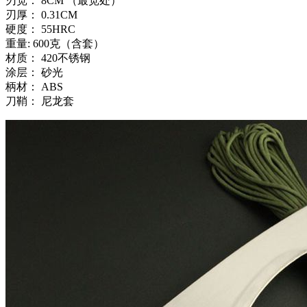
刃宽： 8CM （最宽处）
刃厚： 0.31CM
硬度： 55HRC
重量: 600克（含套）
材质： 420不锈钢
涂层： 砂光
柄材： ABS
刀鞘： 尼龙套