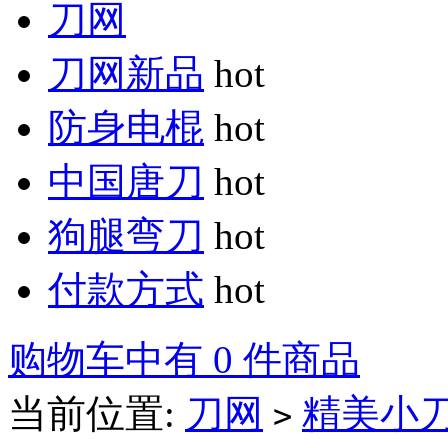
刀网
刀网新品
hot
防身电棍
hot
中国唐刀
hot
狗腿弯刀
hot
付款方式
hot
购物车中有 0 件商品
当前位置:
刀网
精美小
>