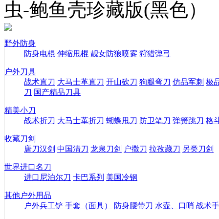
虫-鲍鱼壳珍藏版(黑色）
野外防身
防身电棍
伸缩甩棍
靓女防狼喷雾
狩猎弹弓
户外刀具
战术直刀
大马士革直刀
开山砍刀
狗腿弯刀
仿品军刺
极
刀
国产精品刀具
精美小刀
战术折刀
大马士革折刀
蝴蝶甩刀
防卫笔刀
弹簧跳刀
格
收藏刀剑
唐刀汉剑
中国清刀
龙泉刀剑
户撒刀
拉孜藏刀
另类刀剑
世界进口名刀
进口尼泊尔刀
卡巴系列
美国冷钢
其他户外用品
户外兵工铲
手套（面具）
防身腰带刀
水壶、口哨
战术