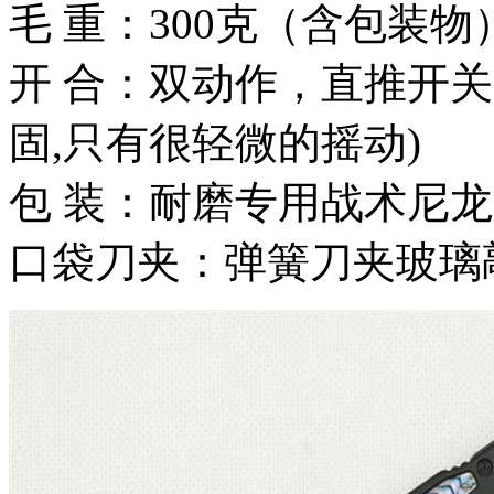
毛 重：300克（含包装物
开 合：双动作，直推开
固,只有很轻微的摇动)
包 装：耐磨专用战术尼
口袋刀夹：弹簧刀夹玻璃