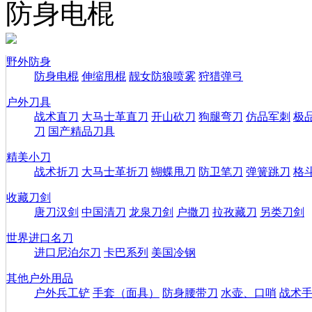
防身电棍
野外防身
防身电棍
伸缩甩棍
靓女防狼喷雾
狩猎弹弓
户外刀具
战术直刀
大马士革直刀
开山砍刀
狗腿弯刀
仿品军刺
极
刀
国产精品刀具
精美小刀
战术折刀
大马士革折刀
蝴蝶甩刀
防卫笔刀
弹簧跳刀
格
收藏刀剑
唐刀汉剑
中国清刀
龙泉刀剑
户撒刀
拉孜藏刀
另类刀剑
世界进口名刀
进口尼泊尔刀
卡巴系列
美国冷钢
其他户外用品
户外兵工铲
手套（面具）
防身腰带刀
水壶、口哨
战术