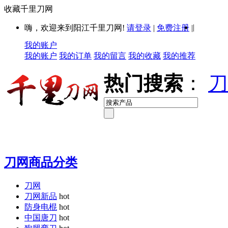
收藏千里刀网
|
嗨，欢迎来到阳江千里刀网!
请登录
|
免费注册
|
我的账户
我的账户
我的订单
我的留言
我的收藏
我的推荐
热门搜索
：
刀
刀网商品分类
刀网
刀网新品
hot
防身电棍
hot
中国唐刀
hot