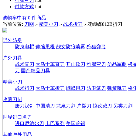
狗腿弯刀
hot
付款方式
hot
购物车中有 0 件商品
当前位置:
刀网
精美小刀
战术折刀
花蝴蝶812B折刀
>
>
>
野外防身
防身电棍
伸缩甩棍
靓女防狼喷雾
狩猎弹弓
户外刀具
战术直刀
大马士革直刀
开山砍刀
狗腿弯刀
仿品军刺
极
刀
国产精品刀具
精美小刀
战术折刀
大马士革折刀
蝴蝶甩刀
防卫笔刀
弹簧跳刀
格
收藏刀剑
唐刀汉剑
中国清刀
龙泉刀剑
户撒刀
拉孜藏刀
另类刀剑
世界进口名刀
进口尼泊尔刀
卡巴系列
美国冷钢
其他户外用品