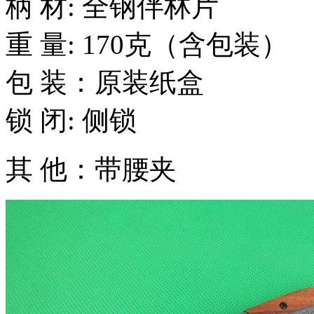
柄 材: 全钢伴林片
重 量: 170克（含包装）
包 装：原装纸盒
锁 闭: 侧锁
其 他：带腰夹