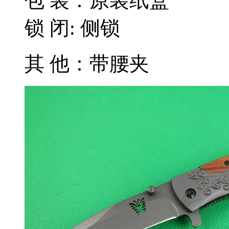
包 装：原装纸盒
锁 闭: 侧锁
其 他：带腰夹