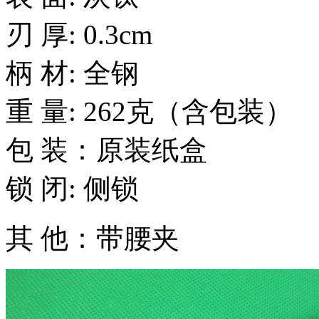
刃 厚: 0.3cm
柄 材: 全钢
重 量: 262克（含包装）
包 装：原装纸盒
锁 闭: 侧锁
其 他：带腰夹