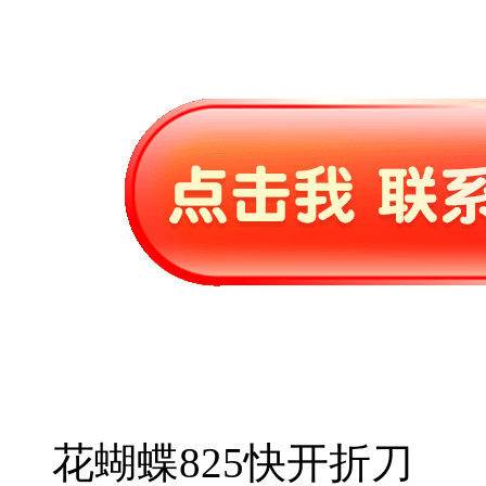
花蝴蝶825快开折刀