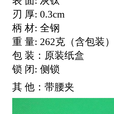
表 面: 灰钛
刃 厚: 0.3cm
柄 材: 全钢
重 量: 262克（含包装
包 装：原装纸盒
锁 闭: 侧锁
其 他：带腰夹