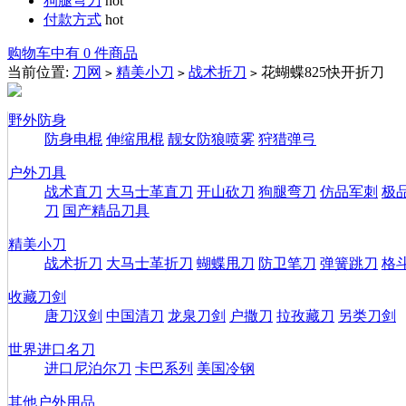
狗腿弯刀
hot
付款方式
hot
购物车中有 0 件商品
当前位置:
刀网
精美小刀
战术折刀
花蝴蝶825快开折刀
>
>
>
野外防身
防身电棍
伸缩甩棍
靓女防狼喷雾
狩猎弹弓
户外刀具
战术直刀
大马士革直刀
开山砍刀
狗腿弯刀
仿品军刺
极
刀
国产精品刀具
精美小刀
战术折刀
大马士革折刀
蝴蝶甩刀
防卫笔刀
弹簧跳刀
格
收藏刀剑
唐刀汉剑
中国清刀
龙泉刀剑
户撒刀
拉孜藏刀
另类刀剑
世界进口名刀
进口尼泊尔刀
卡巴系列
美国冷钢
其他户外用品