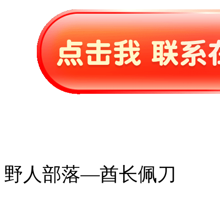
野人部落—酋长佩刀