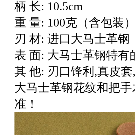
柄 长: 10.5cm
重 量: 100克（含包装
刃 材: 进口大马士革钢
表 面: 大马士革钢特
其 他: 刃口锋利,真皮
大马士革钢花纹和把手
准！