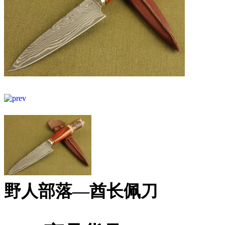
野人部落—酋长佩刀