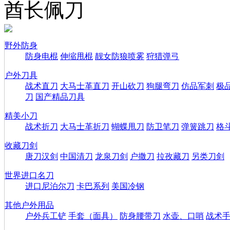
酋长佩刀
野外防身
防身电棍
伸缩甩棍
靓女防狼喷雾
狩猎弹弓
户外刀具
战术直刀
大马士革直刀
开山砍刀
狗腿弯刀
仿品军刺
极
刀
国产精品刀具
精美小刀
战术折刀
大马士革折刀
蝴蝶甩刀
防卫笔刀
弹簧跳刀
格
收藏刀剑
唐刀汉剑
中国清刀
龙泉刀剑
户撒刀
拉孜藏刀
另类刀剑
世界进口名刀
进口尼泊尔刀
卡巴系列
美国冷钢
其他户外用品
户外兵工铲
手套（面具）
防身腰带刀
水壶、口哨
战术