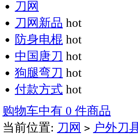
刀网
刀网新品
hot
防身电棍
hot
中国唐刀
hot
狗腿弯刀
hot
付款方式
hot
购物车中有 0 件商品
当前位置:
刀网
户外刀
>