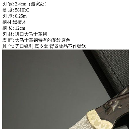
刃 宽: 2.4cm（最宽处）
硬 度: 58HRC
刃 厚: 0.25m
柄材:黑檀木
柄 长: 12cm
刃 材: 进口大马士革钢
表 面: 大马士革钢特有的花纹原色
其 他: 刃口锋利,真皮套,背景物品不作赠送