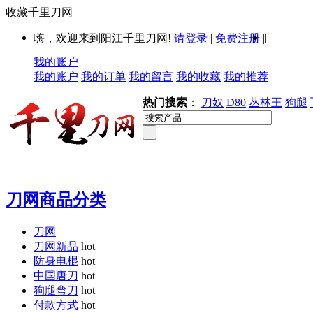
收藏千里刀网
|
嗨，欢迎来到阳江千里刀网!
请登录
|
免费注册
|
我的账户
我的账户
我的订单
我的留言
我的收藏
我的推荐
热门搜索
：
刀奴
D80
丛林王
狗腿
刀网商品分类
刀网
刀网新品
hot
防身电棍
hot
中国唐刀
hot
狗腿弯刀
hot
付款方式
hot