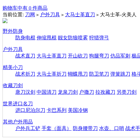
购物车中有 0 件商品
当前位置:
刀网
户外刀具
大马士革直刀
大马士革-火美人
>
>
>
野外防身
防身电棍
伸缩甩棍
靓女防狼喷雾
狩猎弹弓
户外刀具
战术直刀
大马士革直刀
开山砍刀
狗腿弯刀
仿品军刺
极
精美小刀
战术折刀
大马士革折刀
蝴蝶甩刀
防卫笔刀
弹簧跳刀
格
收藏刀剑
唐刀汉剑
中国清刀
龙泉刀剑
户撒刀
拉孜藏刀
另类刀剑
世界进口名刀
进口尼泊尔刀
卡巴系列
美国冷钢
其他户外用品
户外兵工铲
手套（面具）
防身腰带刀
水壶、口哨
战术