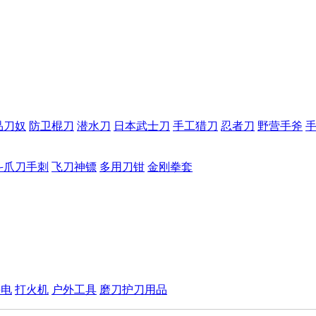
品刀奴
防卫棍刀
潜水刀
日本武士刀
手工猎刀
忍者刀
野营手斧
斗爪刀手刺
飞刀神镖
多用刀钳
金刚拳套
手电
打火机
户外工具
磨刀护刀用品