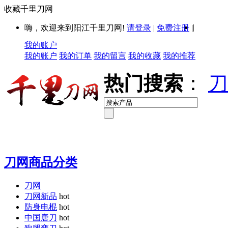
收藏千里刀网
|
嗨，欢迎来到阳江千里刀网!
请登录
|
免费注册
|
我的账户
我的账户
我的订单
我的留言
我的收藏
我的推荐
热门搜索
：
刀
刀网商品分类
刀网
刀网新品
hot
防身电棍
hot
中国唐刀
hot