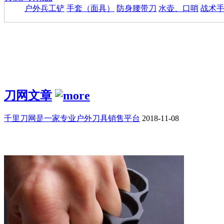
户外兵工铲
手套（面具）
防身腰带刀
水壶、口哨
战术
刀网文章
千里刀网是一家专业户外刀具销售平台
2018-11-08