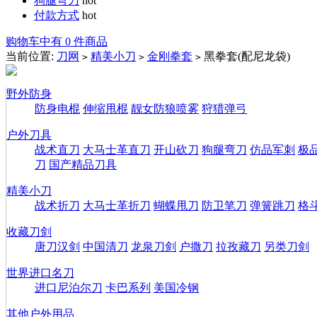
狗腿弯刀
hot
付款方式
hot
购物车中有 0 件商品
当前位置:
刀网
精美小刀
金刚拳套
黑拳套(配尼龙袋)
>
>
>
野外防身
防身电棍
伸缩甩棍
靓女防狼喷雾
狩猎弹弓
户外刀具
战术直刀
大马士革直刀
开山砍刀
狗腿弯刀
仿品军刺
极
刀
国产精品刀具
精美小刀
战术折刀
大马士革折刀
蝴蝶甩刀
防卫笔刀
弹簧跳刀
格
收藏刀剑
唐刀汉剑
中国清刀
龙泉刀剑
户撒刀
拉孜藏刀
另类刀剑
世界进口名刀
进口尼泊尔刀
卡巴系列
美国冷钢
其他户外用品