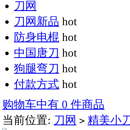
刀网
刀网新品
hot
防身电棍
hot
中国唐刀
hot
狗腿弯刀
hot
付款方式
hot
购物车中有 0 件商品
当前位置:
刀网
精美小
>