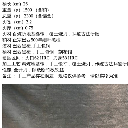
柄长 (cm) 26
重量（g）1500 （含鞘）
总重（g） 2300（含锦盒）
刃宽（cm）3.2
刃厚（cm) 0.75
刃材 百炼折地基叠钢，覆土烧刃，14道古法研磨
鞘材 正宗巴西500年细叶黑檀
装材 巴西黑檀.手工包铜
柄材 巴西黑檀，手工包铜，刻花钼
硬度区间：刃口62 HRC 刀身58 HRC
加工工艺 精炼地基钢，手工锻打，覆土烧刃，传统古法14道研
性能 全开刃，削纸断竹砍铁丝
备注 ：手工产品存在误差，规格仅供参考，请以实物为准