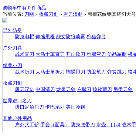
购物车中有 0 件商品
当前位置:
刀网
收藏刀剑
唐刀汉剑
黑檀花纹钢真烧刃大号
>
>
>
野外防身
防身电棍
伸缩甩棍
靓女防狼喷雾
狩猎弹弓
户外刀具
战术直刀
大马士革直刀
开山砍刀
狗腿弯刀
仿品军刺
极
精美小刀
战术折刀
大马士革折刀
蝴蝶甩刀
防卫笔刀
弹簧跳刀
格
收藏刀剑
唐刀汉剑
中国清刀
龙泉刀剑
户撒刀
拉孜藏刀
另类刀剑
世界进口名刀
进口尼泊尔刀
卡巴系列
美国冷钢
其他户外用品
户外兵工铲
手套（面具）
防身腰带刀
水壶、口哨
战术