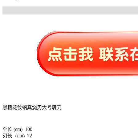
黑檀花纹钢真烧刃大号唐刀
全长 (cm) 100
刃长（cm) 72