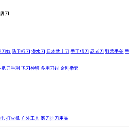
唐刀
品刀奴
防卫棍刀
潜水刀
日本武士刀
手工猎刀
忍者刀
野营手斧
斗爪刀手刺
飞刀神镖
多用刀钳
金刚拳套
手电
打火机
户外工具
磨刀护刀用品