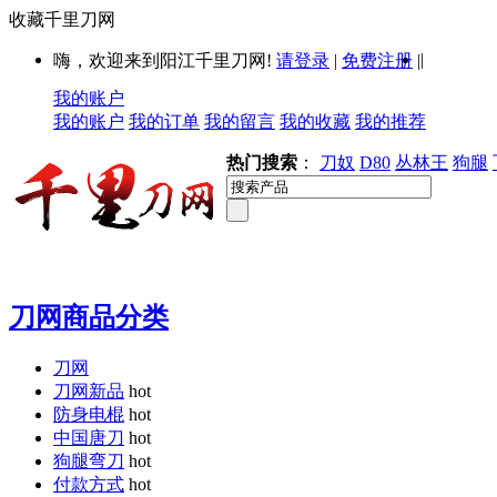
收藏千里刀网
|
嗨，欢迎来到阳江千里刀网!
请登录
|
免费注册
|
我的账户
我的账户
我的订单
我的留言
我的收藏
我的推荐
热门搜索
：
刀奴
D80
丛林王
狗腿
刀网商品分类
刀网
刀网新品
hot
防身电棍
hot
中国唐刀
hot
狗腿弯刀
hot
付款方式
hot