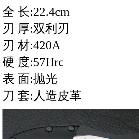
全 长:22.4cm
刃 厚:双利刃
刃 材:420A
硬 度:57Hrc
表 面:抛光
刀 套:人造皮革