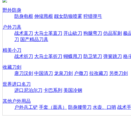
野外防身
防身电棍
伸缩甩棍
靓女防狼喷雾
狩猎弹弓
户外刀具
战术直刀
大马士革直刀
开山砍刀
狗腿弯刀
仿品军刺
极
刀
国产精品刀具
精美小刀
战术折刀
大马士革折刀
蝴蝶甩刀
防卫笔刀
弹簧跳刀
格
收藏刀剑
唐刀汉剑
中国清刀
龙泉刀剑
户撒刀
拉孜藏刀
另类刀剑
世界进口名刀
进口尼泊尔刀
卡巴系列
美国冷钢
其他户外用品
户外兵工铲
手套（面具）
防身腰带刀
水壶、口哨
战术