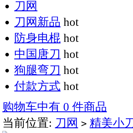
刀网
刀网新品
hot
防身电棍
hot
中国唐刀
hot
狗腿弯刀
hot
付款方式
hot
购物车中有 0 件商品
当前位置:
刀网
精美小
>