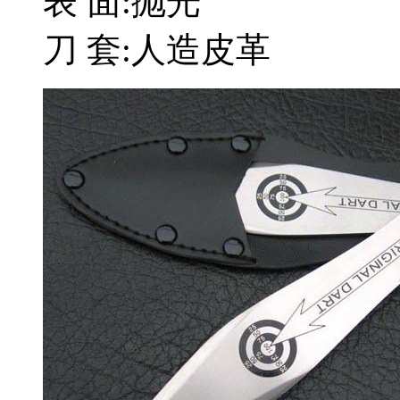
表 面:抛光
刀 套:人造皮革